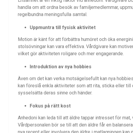
Ensamhet är en viktig faktor vid anhedoni. Vårdgivare bör
handla om att ordna besök av familjemedlemmar, uppmuntra
regelbundna meningsfulla samtal.
Uppmuntra till fysisk aktivitet
Motion är känt för att förbättra humöret och öka energin
stolsövningar kan vara effektiva. Vårdgivare kan motive
vilket gör aktiviteten roligare och mer engagerande.
Introduktion av nya hobbies
Även om det kan verka motsägelsefullt kan nya hobbies e
kan föreslå enkla aktiviteter som att rita, sticka eller t
sysselsätta deras sinne och händer.
Fokus på rätt kost
Anhedoni kan leda till att äldre tappar intresset för mat, vi
Vårdpersonalen bör se till att den äldre får en balanser
nya recept eller involvera den äldre i matlagningen kan 