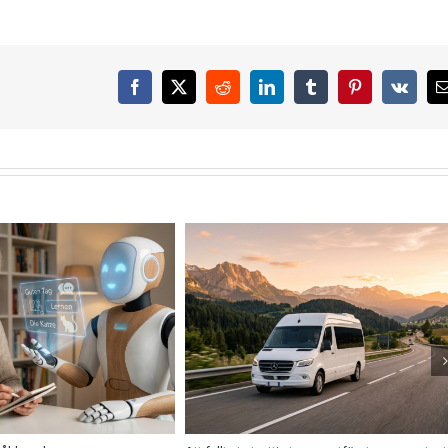
Facebook
X
Reddit
LinkedIn
Tumblr
Pinterest
Vk