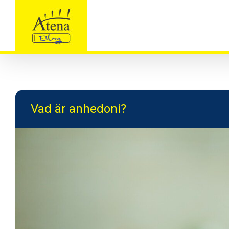
Skip
to
content
Vad är anhedoni?