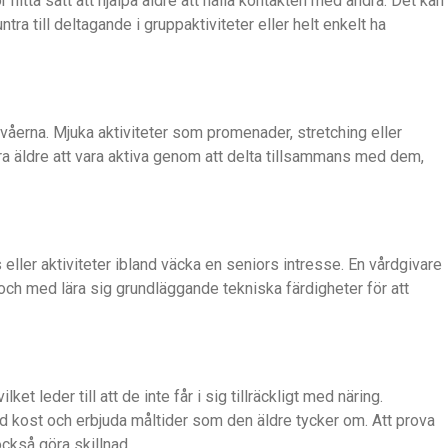
 hitta sätt att hjälpa äldre att hålla kontakten med andra. Det kan
 till deltagande i gruppaktiviteter eller helt enkelt ha
ivåerna. Mjuka aktiviteter som promenader, stretching eller
ra äldre att vara aktiva genom att delta tillsammans med dem,
ller aktiviteter ibland väcka en seniors intresse. En vårdgivare
ill och med lära sig grundläggande tekniska färdigheter för att
lket leder till att de inte får i sig tillräckligt med näring.
ad kost och erbjuda måltider som den äldre tycker om. Att prova
också göra skillnad.