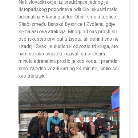
Naš slovački odjel iz središnjice jednog je
listopadskog popodneva odlučio iskusiti malo
adrenalina – karting utrke. Otišli smo u toplice
Sliač između Banská Bystrice i Zvolena, gdje
se nalazi ova atrakcija. Mnogi od nas prošli su
ovo iskustvo prvi put u životu, ali definitivno ne
i zadnji. Svaki je sudionik odvozio tri kruga, što
nam se jako svidjelo i uživali smo. Osam
minuta adrenalina prošlo je kao voda. I premda
smo zajedno vozili karting 24 minute, činilo se
kao trenutak.