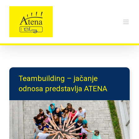
Skip
to
content
Teambuilding – jačanje
odnosa predstavlja ATENA