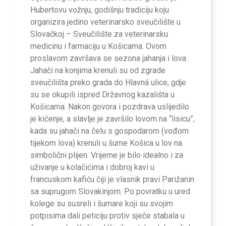
Hubertovu vožnju, godišnju tradiciju koju
organizira jedino veterinarsko sveučilište u
Slovačkoj – Sveučilište za veterinarsku
medicinu i farmaciju u Košicama. Ovom
proslavom završava se sezona jahanja i lova.
Jahači na konjima krenuli su od zgrade
sveučilišta preko grada do Hlavná ulice, gdje
su se okupili ispred Državnog kazališta u
Košicama. Nakon govora i pozdrava uslijedilo
je kićenje, a slavlje je završilo lovom na “lisicu”,
kada su jahači na čelu s gospodarom (vođom
tijekom lova) krenuli u šume Košica u lov na
simbolični plijen. Vrijeme je bilo idealno i za
uživanje u kolačićima i dobroj kavi u
francuskom kafiću čiji je vlasnik pravi Parižanin
sa suprugom Slovakinjom. Po povratku u ured
kolege su susreli i šumare koji su svojim
potpisima dali peticiju protiv sječe stabala u