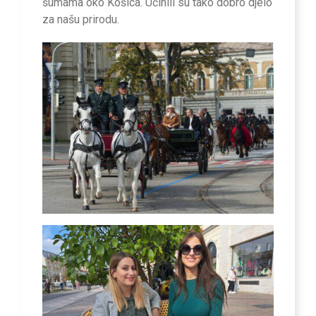
šumama oko Košica. Učinili su tako dobro djelo
za našu prirodu.