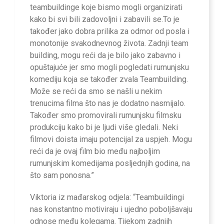
teambuildinge koje bismo mogli organizirati
kako bi svi bili zadovoljni i zabavili se.To je
također jako dobra prilika za odmor od posla i
monotonije svakodnevnog života. Zadnji team
building, mogu reći da je bilo jako zabavno i
opuštajuće jer smo mogli pogledati rumunjsku
komediju koja se također zvala Teambuilding.
Može se reći da smo se našli u nekim
trenucima filma što nas je dodatno nasmijalo.
Također smo promovirali rumunjsku filmsku
produkciju kako bi je ljudi više gledali. Neki
filmovi doista imaju potencijal za uspjeh. Mogu
reći da je ovaj film bio među najboljim
rumunjskim komedijama posljednjih godina, na
što sam ponosna.”
Viktoria iz mađarskog odjela: “Teambuildingi
nas konstantno motiviraju i ujedno poboljšavaju
odnose među kolegama. Tijekom zadnjih