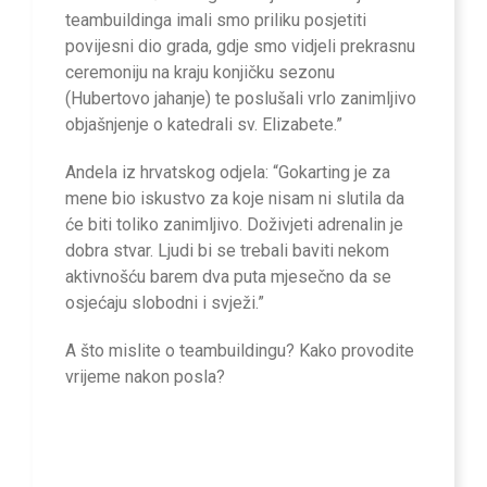
teambuildinga imali smo priliku posjetiti
povijesni dio grada, gdje smo vidjeli prekrasnu
ceremoniju na kraju konjičku sezonu
(Hubertovo jahanje) te poslušali vrlo zanimljivo
objašnjenje o katedrali sv. Elizabete.”
Andela iz hrvatskog odjela: “Gokarting je za
mene bio iskustvo za koje nisam ni slutila da
će biti toliko zanimljivo. Doživjeti adrenalin je
dobra stvar. Ljudi bi se trebali baviti nekom
aktivnošću barem dva puta mjesečno da se
osjećaju slobodni i svježi.”
A što mislite o teambuildingu? Kako provodite
vrijeme nakon posla?