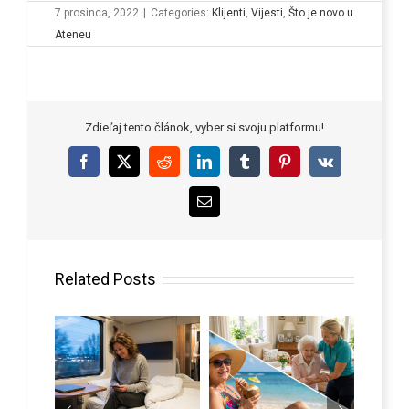
7 prosinca, 2022
|
Categories:
Klijenti
,
Vijesti
,
Što je novo u
Ateneu
Zdieľaj tento článok, vyber si svoju platformu!
Facebook
X
Reddit
LinkedIn
Tumblr
Pinterest
Vk
Email
Related Posts