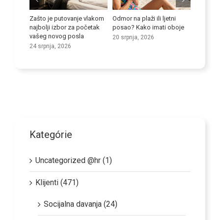
etni
Poboljšajte svoje jezične
Maksimiziranje potencijala
Atena d
 oboje
vještine
prijevozničkih tvrtki u skrbi
inovacij
testiranj
9 srpnja, 2026
25 lipnja, 2026
5 kolovo
Kategórie
Uncategorized @hr (1)
Klijenti (471)
Socijalna davanja (24)
Vijesti (68)