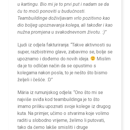
u kartingu. Bio mi je to prvi put i nadam se da
ću to moći ponoviti u budućnosti.
Teambuildinge doživljavam vrlo pozitivno kao
dio boljeg upoznavanja kolega, ali također i kao
nužna promjena u svakodnevnom životu. :)”
Ljudi iz odjela fakturiranja: “Takve aktivnosti su
super, razbistrimo glave, zabavimo se, bolje se
upoznamo i dođemo do novih ideja.
Mislim
da je to odličan način da se opustimo s
kolegama nakon posla, to je nešto što bismo
željeli i češće. :D”
Mária iz rumunjskog odjela: “Ono što mi se
najviše sviđa kod teambuildinga je to što
imamo priliku upoznati svoje kolege iz drugog
kuta. Na primjer, učimo o stvarima koje volimo
raditi u slobodno vrijeme, želimo li putovati,
tako da ćemo lakše smisliti i druge