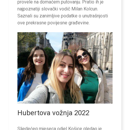
provele na domaćem putovanju. Pratio ih je
najpoznatiji slovački vodič Milan Kolcun.
Saznali su zanimljive podatke o unutrašnjosti
ove prekrasne povijesne građevine.
Hubertova vožnja 2022
Sljedećeg mjeseca odjel Košice gledao je