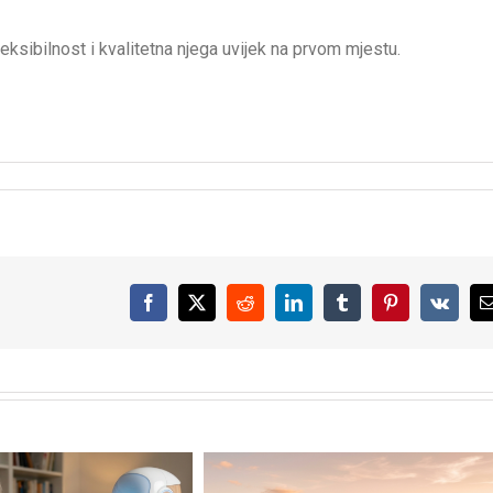
leksibilnost i kvalitetna njega uvijek na prvom mjestu.
Facebook
X
Reddit
LinkedIn
Tumblr
Pinterest
Vk