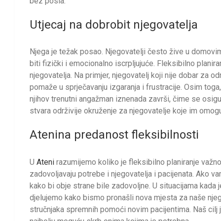
bez posla.
Utjecaj na dobrobit njegovatelja
Njega je težak posao. Njegovatelji često žive u domovi
biti fizički i emocionalno iscrpljujuće. Fleksibilno plani
njegovatelja. Na primjer, njegovatelj koji nije dobar za 
pomaže u sprječavanju izgaranja i frustracije. Osim toga
njihov trenutni angažman iznenada završi, čime se osigu
stvara održivije okruženje za njegovatelje koje im omog
Atenina
predanost fleksibilnosti
U
Ateni
razumijemo koliko je fleksibilno planiranje važno
zadovoljavaju potrebe i njegovatelja i pacijenata. Ako
kako bi obje strane bile zadovoljne. U situacijama kada je
djelujemo kako bismo pronašli nova mjesta za naše nje
stručnjaka spremnih pomoći novim pacijentima. Naš cil