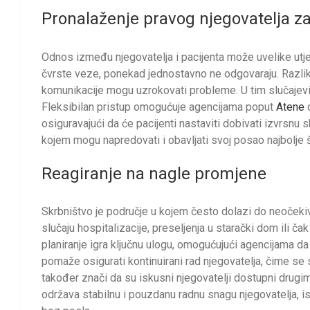
Pronalaženje pravog njegovatelja za
Odnos između njegovatelja i pacijenta može uvelike utjeca
čvrste veze, ponekad jednostavno ne odgovaraju. Razlike
komunikacije mogu uzrokovati probleme. U tim slučajevi
Fleksibilan pristup omogućuje agencijama poput
Atene
d
osiguravajući da će pacijenti nastaviti dobivati izvrsnu 
kojem mogu napredovati i obavljati svoj posao najbolje 
Reagiranje na nagle promjene
Skrbništvo je područje u kojem često dolazi do neočekiva
slučaju hospitalizacije, preseljenja u starački dom ili ča
planiranje igra ključnu ulogu, omogućujući agencijama da
pomaže osigurati kontinuirani rad njegovatelja, čime se 
također znači da su iskusni njegovatelji dostupni drugi
održava stabilnu i pouzdanu radnu snagu njegovatelja, i