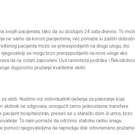
ma svojih pacijenata, tako da su dostupni 24 sata dnevno. To mož
ranje ne samo da koristi pacijentima, već pomaže iu zaštiti dobrobi
određenog pacijenta može se preraspodijeliti na drugu ulogu, što
, njegovatelji se mogu brzo preraspodijeliti na nove uloge ako
rava da će ostati zaposleni. Ova ravnoteža podrške i fleksibilnos
ućuje dugoročno pružanje kvalitetne skrbi.
 za skrb. Nudimo niz individualnih rješenja za planiranje koja
 vam skrbnik ne odgovara, omogućit ćemo jednostavne transfere
 pacijent hospitaliziran, preseli se u starački dom ili umre, brzo
govatelje. To nam pomaže da održimo stabilnu radnu snagu
j je pomoći njegovateljima da napreduju dok istovremeno pružamo