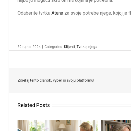
najbolju moguću skrb onima kojima je potrebna.
Odaberite tvrtku
Atena
za svoje potrebe njege, kojoj je f
30 rujna, 2024
|
Categories:
Klijenti
,
Tvrtke
,
njega
Zdieľaj tento článok, vyber si svoju platformu!
Related Posts