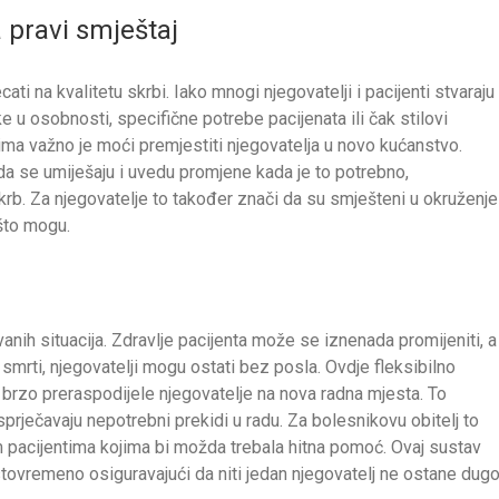
 pravi smještaj
ti na kvalitetu skrbi. Iako mnogi njegovatelji i pacijenti stvaraju
 u osobnosti, specifične potrebe pacijenata ili čak stilovi
ma važno je moći premjestiti njegovatelja u novo kućanstvo.
a se umiješaju i uvedu promjene kada je to potrebno,
skrb. Za njegovatelje to također znači da su smješteni u okruženje
što mogu.
nih situacija. Zdravlje pacijenta može se iznenada promijeniti, a
k smrti, njegovatelji mogu ostati bez posla. Ovdje fleksibilno
 brzo preraspodijele njegovatelje na nova radna mjesta. To
sprječavaju nepotrebni prekidi u radu. Za bolesnikovu obitelj to
m pacijentima kojima bi možda trebala hitna pomoć. Ovaj sustav
stovremeno osiguravajući da niti jedan njegovatelj ne ostane dug