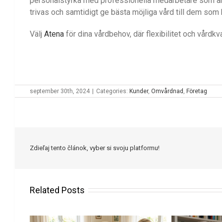
personalstyrka med professionella medarbetare som är red
trivas och samtidigt ge bästa möjliga vård till dem som
Välj
Atena
för dina vårdbehov, där flexibilitet och vårdkval
september 30th, 2024
|
Categories:
Kunder
,
Omvårdnad
,
Företag
Zdieľaj tento článok, vyber si svoju platformu!
Related Posts