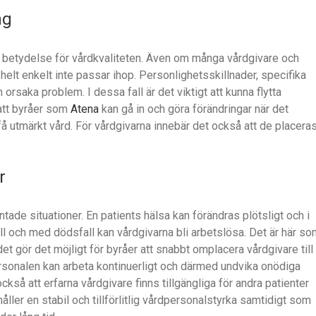
ng
r betydelse för vårdkvaliteten. Även om många vårdgivare och
e helt enkelt inte passar ihop. Personlighetsskillnader, specifika
orsaka problem. I dessa fall är det viktigt att kunna flytta
r att byråer som
Atena
kan gå in och göra förändringar när det
 få utmärkt vård. För vårdgivarna innebär det också att de placeras
r
ade situationer. En patients hälsa kan förändras plötsligt och i
 till och med dödsfall kan vårdgivarna bli arbetslösa. Det är här s
et gör det möjligt för byråer att snabbt omplacera vårdgivare till
dpersonalen kan arbeta kontinuerligt och därmed undvika onödiga
också att erfarna vårdgivare finns tillgängliga för andra patienter
ler en stabil och tillförlitlig vårdpersonalstyrka samtidigt som