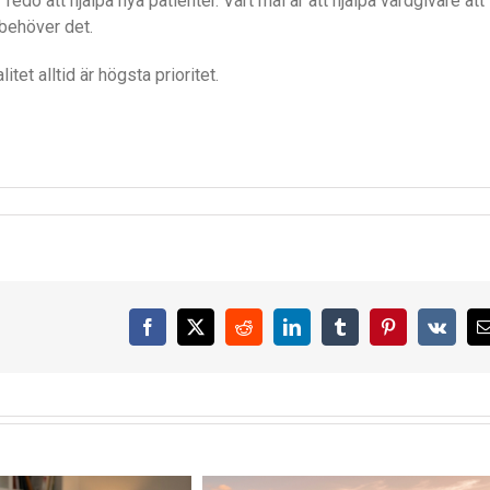
o att hjälpa nya patienter. Vårt mål är att hjälpa vårdgivare att
 behöver det.
itet alltid är högsta prioritet.
Facebook
X
Reddit
LinkedIn
Tumblr
Pinterest
Vk