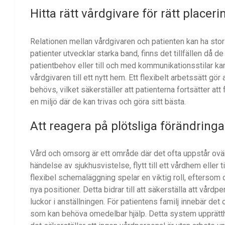
Hitta rätt vårdgivare för rätt placeri
Relationen mellan vårdgivaren och patienten kan ha sto
patienter utvecklar starka band, finns det tillfällen då d
patientbehov eller till och med kommunikationsstilar kan 
vårdgivaren till ett nytt hem. Ett flexibelt arbetssätt gö
behövs, vilket säkerställer att patienterna fortsätter att
en miljö där de kan trivas och göra sitt bästa.
Att reagera på plötsliga förändringa
Vård och omsorg är ett område där det ofta uppstår ovänt
händelse av sjukhusvistelse, flytt till ett vårdhem eller
flexibel schemaläggning spelar en viktig roll, eftersom d
nya positioner. Detta bidrar till att säkerställa att vår
luckor i anställningen. För patientens familj innebär det 
som kan behöva omedelbar hjälp. Detta system upprätthål