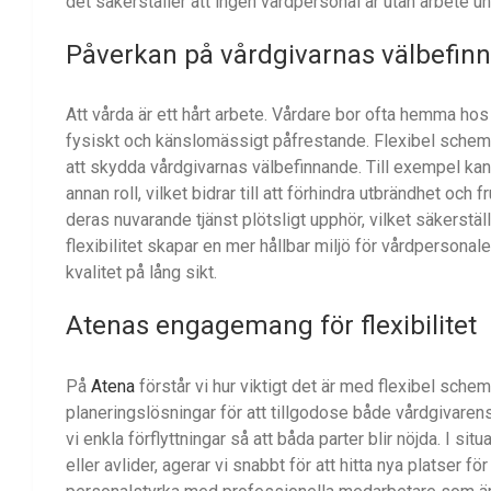
det säkerställer att ingen vårdpersonal är utan arbete un
Påverkan på vårdgivarnas välbefin
Att vårda är ett hårt arbete. Vårdare bor ofta hemma hos s
fysiskt och känslomässigt påfrestande. Flexibel schemaläg
att skydda vårdgivarnas välbefinnande. Till exempel kan
annan roll, vilket bidrar till att förhindra utbrändhet o
deras nuvarande tjänst plötsligt upphör, vilket säkerstäl
flexibilitet skapar en mer hållbar miljö för vårdpersonale
kvalitet på lång sikt.
Atenas
engagemang för flexibilitet
På
Atena
förstår vi hur viktigt det är med flexibel sche
planeringslösningar för att tillgodose både vårdgivaren
vi enkla förflyttningar så att båda parter blir nöjda. I situ
eller avlider, agerar vi snabbt för att hitta nya platser fö