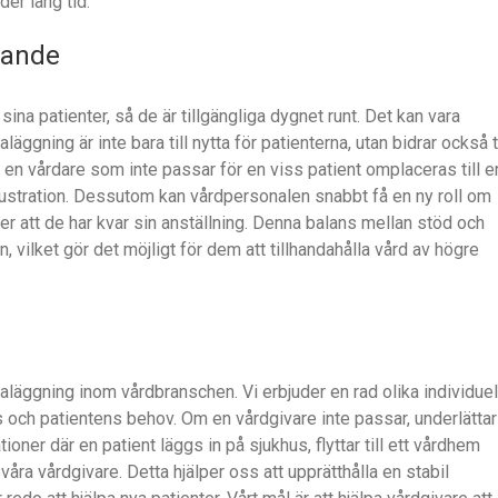
der lång tid.
nande
ina patienter, så de är tillgängliga dygnet runt. Det kan vara
gning är inte bara till nytta för patienterna, utan bidrar också ti
 en vårdare som inte passar för en viss patient omplaceras till e
ch frustration. Dessutom kan vårdpersonalen snabbt få en ny roll om
ler att de har kvar sin anställning. Denna balans mellan stöd och
n, vilket gör det möjligt för dem att tillhandahålla vård av högre
maläggning inom vårdbranschen. Vi erbjuder en rad olika individuel
s och patientens behov. Om en vårdgivare inte passar, underlättar
ationer där en patient läggs in på sjukhus, flyttar till ett vårdhem
r våra vårdgivare. Detta hjälper oss att upprätthålla en stabil