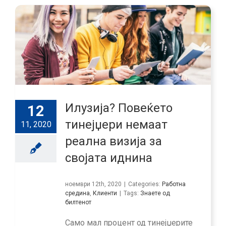
Илузија? Повеќето
12
тинејџери немаат
11, 2020
реална визија за
својата иднина
ноември 12th, 2020
|
Categories:
Работна
средина
,
Клиенти
|
Tags:
Знаете од
билтенот
Само мал процент од тинејџерите