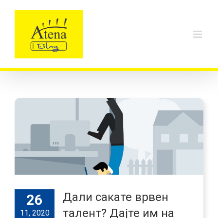
Skip
to
content
Дали сакате врвен
26
талент? Дајте им на
11, 2020