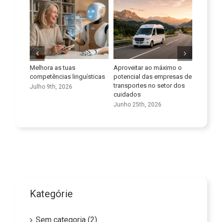
s
Aproveitar ao máximo o
Uma nova era na formação
Um C
inguísticas
potencial das empresas de
de cuidadores
não s
transportes no setor dos
Junho 18th, 2026
Maio 
cuidados
Junho 25th, 2026
Kategórie
Sem categoria (2)