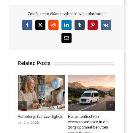
Zdieľaj tento článok, vyber si svoju platformu!
Facebook
X
Reddit
LinkedIn
Tumblr
Pinterest
Vk
Email
Related Posts
Verbeter je taalvaardigheid
Het potentieel van
Een nieuw tijdper
vervoersbedrijven in de
opleiding van
juli 9th, 2026
zorg optimaal benutten
zorgverleners