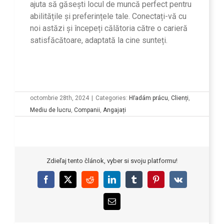
ajuta să găsești locul de muncă perfect pentru
abilitățile și preferințele tale. Conectați-vă cu
noi astăzi și începeți călătoria către o carieră
satisfăcătoare, adaptată la cine sunteți.
octombrie 28th, 2024
|
Categories:
Hľadám prácu
,
Clienți
,
Mediu de lucru
,
Companii
,
Angajați
Zdieľaj tento článok, vyber si svoju platformu!
Facebook
X
Reddit
LinkedIn
Tumblr
Pinterest
Vk
Email