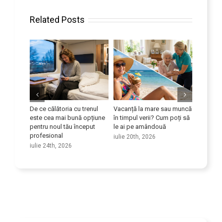
Related Posts
eficient
De ce călătoria cu trenul
Vacanță la mare sau muncă
Îmbunătă
dul
este cea mai bună opțiune
în timpul verii? Cum poți să
competen
ice
pentru noul tău început
le ai pe amândouă
iulie 9th
profesional
iulie 20th, 2026
iulie 24th, 2026