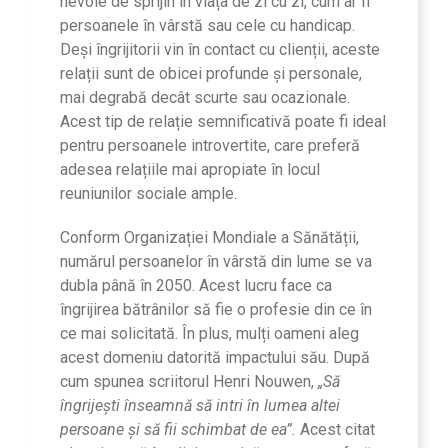
nevoie de sprijin în viața de zi cu zi, cum ar fi
persoanele în vârstă sau cele cu handicap.
Deși îngrijitorii vin în contact cu clienții, aceste
relații sunt de obicei profunde și personale,
mai degrabă decât scurte sau ocazionale.
Acest tip de relație semnificativă poate fi ideal
pentru persoanele introvertite, care preferă
adesea relațiile mai apropiate în locul
reuniunilor sociale ample.
Conform Organizației Mondiale a Sănătății,
numărul persoanelor în vârstă din lume se va
dubla până în 2050. Acest lucru face ca
îngrijirea bătrânilor să fie o profesie din ce în
ce mai solicitată. În plus, mulți oameni aleg
acest domeniu datorită impactului său. După
cum spunea scriitorul Henri Nouwen,
„Să
îngrijești înseamnă să intri în lumea altei
persoane și să fii schimbat de ea”.
Acest citat