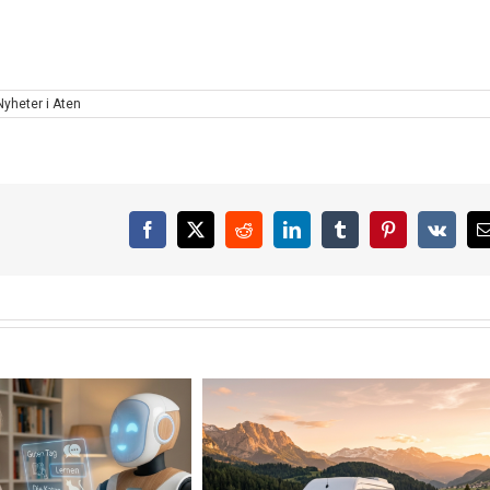
Nyheter i Aten
Facebook
X
Reddit
LinkedIn
Tumblr
Pinterest
Vk