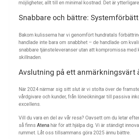
möjligheter, allt till en minimal kostnad. Det är ytterligar
Snabbare och bättre: Systemförbätt
Bakom kulisserna har vi genomfört hundratals förbättrin
handlade inte bara om snabbhet – de handlade om kvalitet
snabbare tjänsteleveranser utan att kompromissa med kval
skillnaden.
Avslutning på ett anmärkningsvärt 
När 2024 närmar sig sitt slut är vi stolta över de framste
vårdgivare och kunder, från löneökningar till passiva ink
excellens.
Vill du vara en del av vår resa? Oavsett om du letar eft
så finns
Atena
här för att hjälpa dig. Vi är ständigt innov
rummet. Låt oss tillsammans göra 2025 ännu bättre.