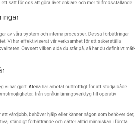
e ett sätt för oss att göra livet enklare och mer tillfredsställande.
ringar
gar av våra system och interna processer. Dessa förbättringar
. Vi har effektiviserat vår verksamhet för att säkerställa
iteten. Oavsett vilken sida du står på, så har du definitivt mär
år
g vi har gjort.
Atena
har arbetat outtröttligt för att stödja både
omstmöjligheter, från språkinlärningsverktyg till operativ
er ett vårdjobb, behöver hjälp eller känner någon som behöver det,
ativa, ständigt förbättrande och sätter alltid människan i första