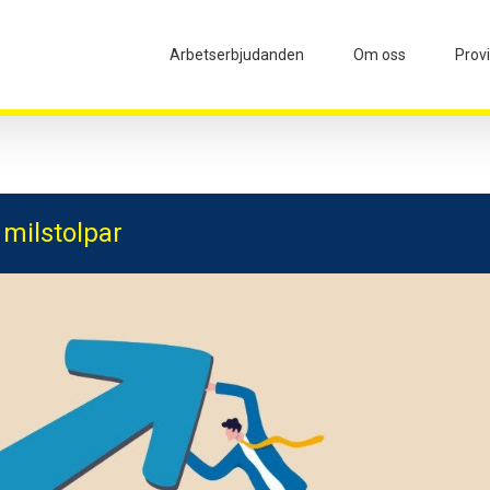
Arbetserbjudanden
Om oss
Prov
 milstolpar