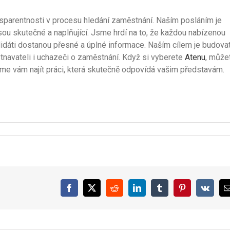
sparentnosti v procesu hledání zaměstnání. Naším posláním je
sou skutečné a naplňující. Jsme hrdí na to, že každou nabízenou
didáti dostanou přesné a úplné informace. Naším cílem je budova
navateli i uchazeči o zaměstnání. Když si vyberete
Atenu
, může
eme vám najít práci, která skutečně odpovídá vašim představám.
Facebook
X
Reddit
LinkedIn
Tumblr
Pinterest
Vk