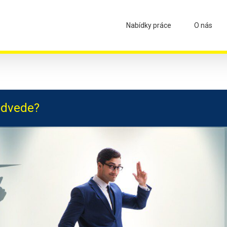
Nabídky práce
O nás
odvede?