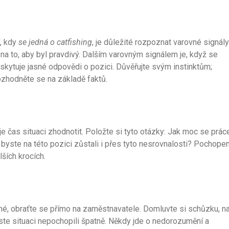
í, kdy
se jedná o catfishing
, je důležité rozpoznat varovné signály
na to, aby byl pravdivý. Dalším varovným signálem je, když se
ytuje jasné odpovědi o pozici. Důvěřujte svým instinktům;
ozhodněte se na základě faktů.
, je čas situaci zhodnotit. Položte si tyto otázky: Jak moc se prác
e byste na této pozici zůstali i přes tyto nesrovnalosti? Pochopen
ších krocích.
né, obraťte se přímo na zaměstnavatele. Domluvte si schůzku, n
 jste situaci nepochopili špatně. Někdy jde o nedorozumění a