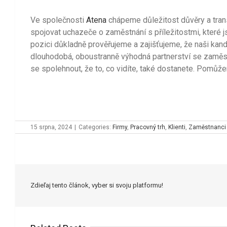
Ve společnosti
Atena
chápeme důležitost důvěry a tran
spojovat uchazeče o zaměstnání s příležitostmi, které j
pozici důkladně prověřujeme a zajišťujeme, že naši kan
dlouhodobá, oboustranně výhodná partnerství se zaměst
se spolehnout, že to, co vidíte, také dostanete. Pomůž
15 srpna, 2024
|
Categories:
Firmy
,
Pracovný trh
,
Klienti
,
Zaměstnanci
Zdieľaj tento článok, vyber si svoju platformu!