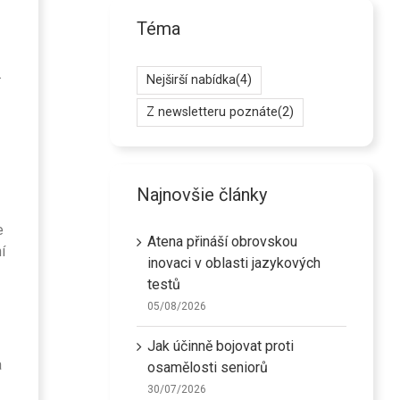
Téma
.
Nejširší nabídka
(4)
Z newsletteru poznáte
(2)
Najnovšie články
e
Atena přináší obrovskou
í
inovaci v oblasti jazykových
testů
05/08/2026
Jak účinně bojovat proti
a
osamělosti seniorů
30/07/2026