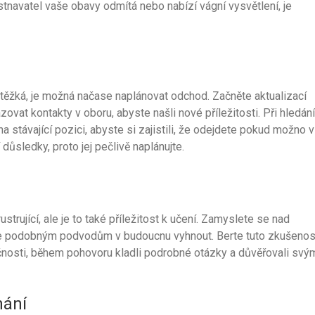
navatel vaše obavy odmítá nebo nabízí vágní vysvětlení, je
 těžká, je možná načase naplánovat odchod. Začněte aktualizací
zovat kontakty v oboru, abyste našli nové příležitosti. Při hledání
 stávající pozici, abyste si zajistili, že odejdete pokud možno v
ůsledky, proto jej pečlivě naplánujte.
strující, ale je to také příležitost k učení. Zamyslete se nad
žete podobným podvodům v budoucnu vyhnout. Berte tuto zkušenos
čnosti, během pohovoru kladli podrobné otázky a důvěřovali svý
nání