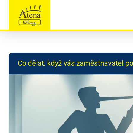
Skip
to
content
Co dělat, když vás zaměstnavatel p