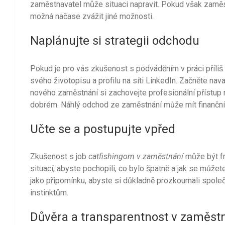
zaměstnavatel může situaci napravit. Pokud však zaměst
možná načase zvážit jiné možnosti.
Naplánujte si strategii odchodu
Pokud je pro vás zkušenost s podváděním v práci příliš
svého životopisu a profilu na síti LinkedIn. Začněte nava
nového zaměstnání si zachovejte profesionální přístup na
dobrém. Náhlý odchod ze zaměstnání může mít finanční d
Učte se a postupujte vpřed
Zkušenost s job
catfishingom v zaměstnání
může být fru
situací, abyste pochopili, co bylo špatně a jak se mů
jako připomínku, abyste si důkladně prozkoumali spole
instinktům.
Důvěra a transparentnost v zaměst