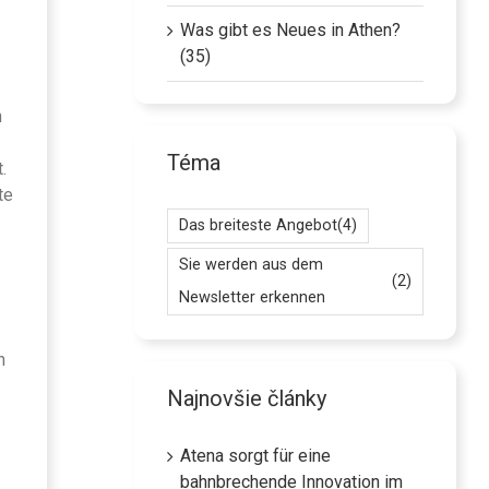
Was gibt es Neues in Athen?
(35)
n
Téma
.
te
Das breiteste Angebot
(4)
Sie werden aus dem
(2)
Newsletter erkennen
h
Najnovšie články
Atena sorgt für eine
bahnbrechende Innovation im