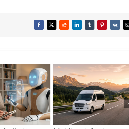
Facebook
X
Reddit
LinkedIn
Tumblr
Pinterest
Vk