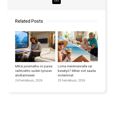
Email
Related Posts
erenrannalla vai
Paranna kielitaitoasi
Liikenneyritysten
ö? Miten voit saada
potentiaalin maksimaaline
9 heinäkuun, 2026
mat
hyödyntäminen
hoivapalveluissa
näkuun, 2026
25 kesäkuun, 2026