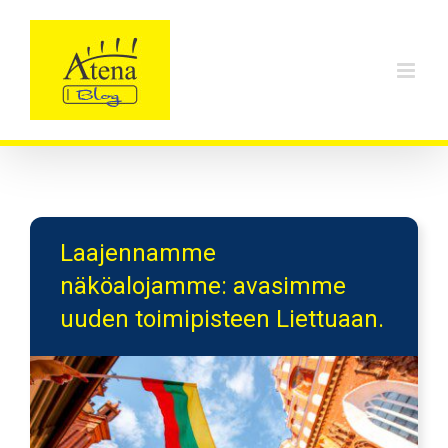
Skip
to
content
Laajennamme
näköalojamme: avasimme
uuden toimipisteen Liettuaan.