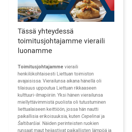
Tässä yhteydessä
toimitusjohtajamme vieraili
luonamme
Toimitusjohtajamme
vieraili
henkilökohtaisesti Liettuan toimiston
avajaisissa. Vierailunsa aikana hänellä oli
tilaisuus uppoutua Liettuan rikkaaseen
kulttuuri-ilmapiiriin. Yksi hänen vierailunsa
miellyttävimmistä puolista oli tutustuminen
liettualaiseen keittiöön, jossa hän nautti
paikallisia erikoisuuksia, kuten
Cepelinai
ja
Šaltibaršiai
. Näiden perinteisten ruokien
runsaat maut heijastivat paikallisten lämpöä ja