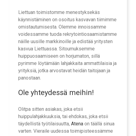
Liettuan toimistomme menestyksekäs
käynnistäminen on osoitus kasvavan tiimimme
omistautumisesta. Olemme innoissamme
voidessamme tuoda rekrytointiosaamistamme
näille uusille markkinoille ja edistää yritysten
kasvua Liettuassa. Sitoumuksemme
huippuosaamiseen on horjumaton, sillä
pyrimme löytämään lahjakkaita ammattilaisia ja
yrityksiä, jotka arvostavat heidän taitojaan ja
panostaan.
Ole yhteydessä meihin!
Olitpa sitten asiakas, joka etsii
huippulahjakkuuksia, tai ehdokas, joka etsii
täydellistä työtilaisuutta,
Atena
on täällä sinua
varten. Vieraile uudessa toimipisteessämme