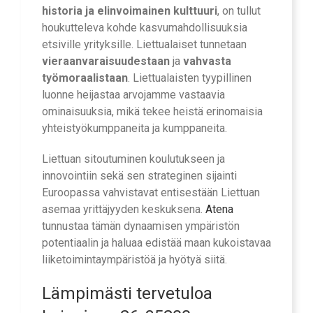
historia ja elinvoimainen kulttuuri
, on tullut
houkutteleva kohde kasvumahdollisuuksia
etsiville yrityksille. Liettualaiset tunnetaan
vieraanvaraisuudestaan
ja
vahvasta
työmoraalistaan
. Liettualaisten tyypillinen
luonne heijastaa arvojamme vastaavia
ominaisuuksia, mikä tekee heistä erinomaisia
yhteistyökumppaneita ja kumppaneita.
Liettuan sitoutuminen koulutukseen ja
innovointiin sekä sen strateginen sijainti
Euroopassa vahvistavat entisestään Liettuan
asemaa yrittäjyyden keskuksena.
Atena
tunnustaa tämän dynaamisen ympäristön
potentiaalin ja haluaa edistää maan kukoistavaa
liiketoimintaympäristöä ja hyötyä siitä.
Lämpimästi tervetuloa