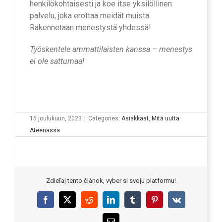
henkilökohtaisesti ja koe itse yksilöllinen
palvelu, joka erottaa meidät muista.
Rakennetaan menestystä yhdessä!
Työskentele ammattilaisten kanssa – menestys
ei ole sattumaa!
15 joulukuun, 2023
|
Categories:
Asiakkaat
,
Mitä uutta
Ateenassa
Zdieľaj tento článok, vyber si svoju platformu!
Facebook
X
Reddit
LinkedIn
Tumblr
Pinterest
Vk