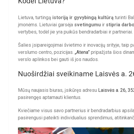
Kodėl Lietuva?
Lietuva, turtingą
istoriją ir gyvybingą kultūrą
turinti Ba
įmonėms. Lietuviai garsėja
svetingumu
ir
stipria darbo
vertybes, todėl jie yra puikūs bendradarbiai ir partneriai.
Šalies įsipareigojimai švietimo ir inovacijų srityje, taip
verslumo centro, pozicijas.
„Atena”
pripažįsta šios dinam
verslo aplinkos bei gauti iš jos naudos.
Nuoširdžiai sveikiname Laisvės a. 
Mūsų naujasis biuras, įsikūręs adresu
Laisvės a. 26, 3
pasirengęs aptarnauti klientus.
Kviečiame visus savo partnerius ir bendradarbius apsi
pasirengusi pateikti individualius sprendimus, atitinkan