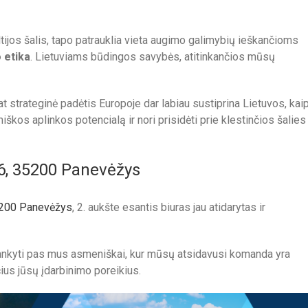
ltijos šalis, tapo patrauklia vieta augimo galimybių ieškančioms
 etika
. Lietuviams būdingos savybės, atitinkančios mūsų
 pat strateginė padėtis Europoje dar labiau sustiprina Lietuvos, kai
iškos aplinkos potencialą ir nori prisidėti prie klestinčios šalies
26, 35200 Panevėžys
5200 Panevėžys
, 2. aukšte esantis biuras jau atidarytas ir
lankyti pas mus asmeniškai, kur mūsų atsidavusi komanda yra
čius jūsų įdarbinimo poreikius.