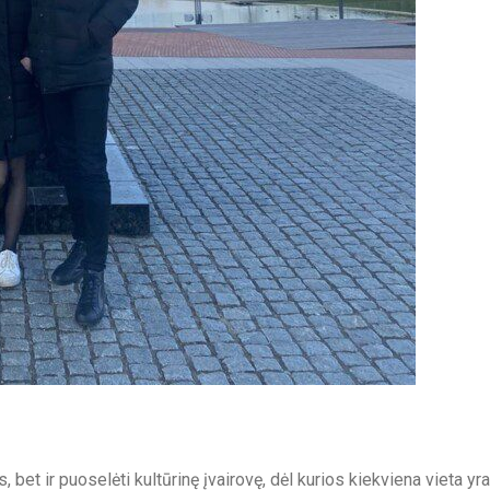
s, bet ir puoselėti kultūrinę įvairovę, dėl kurios kiekviena vieta yra