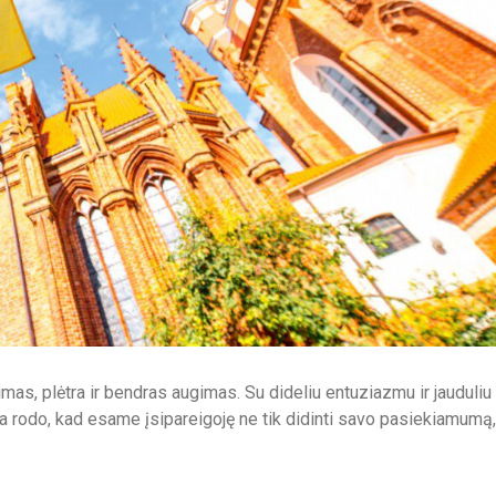
imas, plėtra ir bendras augimas. Su dideliu entuziazmu ir jauduliu
ra rodo, kad esame įsipareigoję ne tik didinti savo pasiekiamumą,