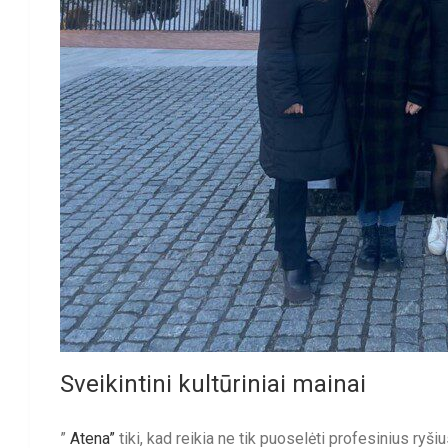
Sveikintini kultūriniai mainai
”
Atena”
tiki, kad reikia ne tik puoselėti profesinius ryšiu