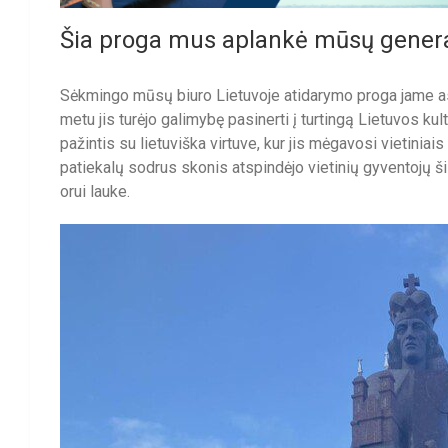
Šia proga mus aplankė mūsų general
Sėkmingo mūsų biuro Lietuvoje atidarymo proga jame 
metu jis turėjo galimybę pasinerti į turtingą Lietuvos k
pažintis su lietuviška virtuve, kur jis mėgavosi vietiniais
patiekalų sodrus skonis atspindėjo vietinių gyventojų 
orui lauke.