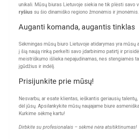
unikali. Mūsų biuras Lietuvoje siekia ne tik plėsti savo 
ryšius
su šio dinamiško regiono žmonėmis ir įmonėmis.
Auganti komanda, augantis tinklas
Sėkmingas mūsų biuro Lietuvoje atidarymas yra mūsų 
į šią naują rinką perkelti savo įdarbinimo patirtį ir pris
meistriškumo išlieka nepajudinamas, nes stengiamės tale
įgūdžius ir indėlį.
Prisijunkite prie mūsų!
Nesvarbu, ar esate klientas, ieškantis geriausių talentų
dėl jūsų. Apsilankykite mūsų naujajame biure asmeniškai i
Kurkime sėkmę kartu!
Dirbkite su profesionalais – sėkmė nėra atsitiktinumas!