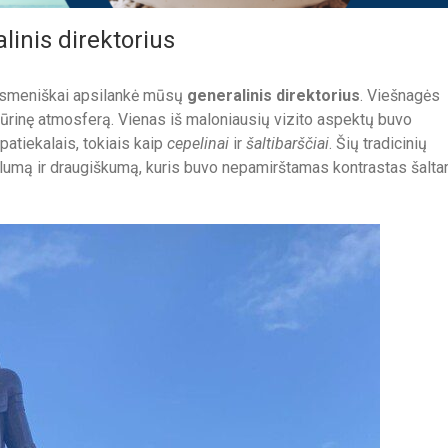
inis direktorius
asmeniškai apsilankė mūsų
generalinis direktorius
. Viešnagės
ultūrinę atmosferą. Vienas iš maloniausių vizito aspektų buvo
 patiekalais, tokiais kaip
cepelinai
ir
šaltibarščiai
. Šių tradicinių
šilumą ir draugiškumą, kuris buvo nepamirštamas kontrastas šalt