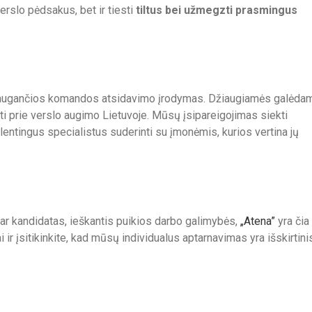
verslo pėdsakus, bet ir tiesti
tiltus bei užmegzti prasmingus
augančios komandos atsidavimo įrodymas. Džiaugiamės galėda
idėti prie verslo augimo Lietuvoje. Mūsų įsipareigojimas siekti
ntingus specialistus suderinti su įmonėmis, kurios vertina jų
, ar kandidatas, ieškantis puikios darbo galimybės,
„Atena”
yra čia
r įsitikinkite, kad mūsų individualus aptarnavimas yra išskirtini