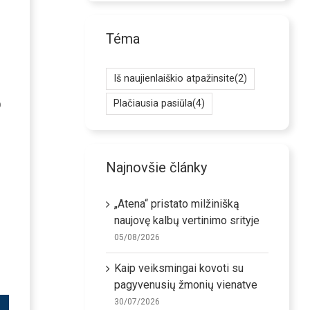
Téma
Iš naujienlaiškio atpažinsite
(2)
p
Plačiausia pasiūla
(4)
Najnovšie články
„Atena“ pristato milžinišką
naujovę kalbų vertinimo srityje
05/08/2026
Kaip veiksmingai kovoti su
pagyvenusių žmonių vienatve
30/07/2026