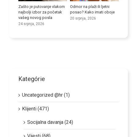
boriti
Zašto je putovanje vlakom
Odmor na plaži ili ljetni
Poboljša
i kod
najbolji izbor za početak
posao? Kako imati oboje
vještine
vašeg novog posla
20 srpnja, 2026
9 srpnja
24 srpnja, 2026
Kategórie
Uncategorized @hr (1)
Klijenti (471)
Socijalna davanja (24)
Vijesti (68)