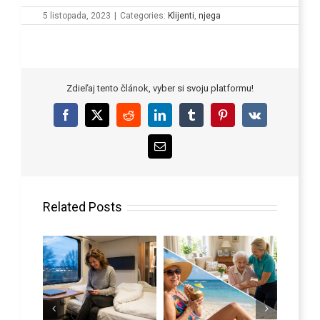
5 listopada, 2023
|
Categories:
Klijenti
,
njega
Zdieľaj tento článok, vyber si svoju platformu!
Facebook
X
Reddit
LinkedIn
Tumblr
Pinterest
Vk
Email
Related Posts