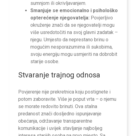
sumnjom ili okrivljavanjem.
Smanjuje se emocionalno i psihološko
opterećenje njegovatelja:
Povjerljivo
okruženje znači da se njegovatelji mogu
više usredotočiti na svoj glavni zadatak –
njegu. Umjesto da neprestano brinu o
mogućim nesporazumima ili sukobima,
svoju energiju mogu usmjeriti na dobrobit
starije osobe.
Stvaranje trajnog odnosa
Povjerenje nije prekretnica koju postignete i
potom zaboravite. Više je poput vrta – o njemu
se morate redovito brinuti. Ova stalna
predanost znači dosljedno ispunjavanje
obećanja, održavanje transparentne
komunikacije i uvijek stavljanje najboljeg
interesa starijih osoba na prvo mjesto. Sa