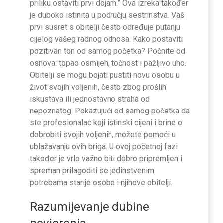
priliku ostaviti prvi dojam.” Ova izreka također
je duboko istinita u području sestrinstva. Vaš
prvi susret s obitelji često određuje putanju
cijelog vašeg radnog odnosa. Kako postaviti
pozitivan ton od samog početka? Počnite od
osnova: topao osmijeh, točnost i pažljivo uho.
Obitelji se mogu bojati pustiti novu osobu u
život svojih voljenih, često zbog prošlih
iskustava ili jednostavno straha od
nepoznatog. Pokazujući od samog početka da
ste profesionalac koji istinski cijeni i brine o
dobrobiti svojih voljenih, možete pomoći u
ublažavanju ovih briga. U ovoj početnoj fazi
također je vrlo važno biti dobro pripremljen i
spreman prilagoditi se jedinstvenim
potrebama starije osobe i njihove obitelji.
Razumijevanje dubine
povjerenja