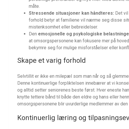
måte.
Stressende situasjoner kan håndteres:
Det vil
forhold betyr at familiene vil nærme seg disse s
mistenksomhet eller bebreidelser.
Den
emosjonelle og psykologiske belastning
at omsorgspersonene kan fokusere mer på hovedopp
bekymre seg for mulige misforståelser eller konfl
Skape et varig forhold
Selvtillit er ikke en milepæl som man når og så glemme
Denne kontinuerlige forpliktelsen innebærer at vi kons
og alltid setter seniorenes beste først. Hver eneste hand
knytte tettere bånd til både den eldre og hans eller henn
omsorgspersonene blir uvurderlige medlemmer av den u
Kontinuerlig læring og tilpasningse