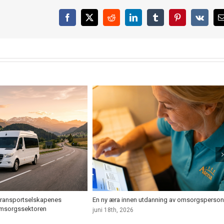
Facebook
X
Reddit
LinkedIn
Tumblr
Pinterest
Vk
v transportselskapenes
En ny æra innen utdanning av omsorgsperson
omsorgssektoren
juni 18th, 2026