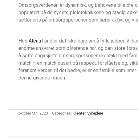
Omsorgsverdenen er dynamisk, og behovene til eldre og
oppdatert på de nyeste pleieteknikkene og stadig søke t
setter pris på omsorgspersoner som lærer aktivt og viser 
Hos
Atena
handler det ikke bare om å fylle jobber. Vi ha
enorme ansvaret som pårørende har, og den store forskjell
å sette engasjerte omsorgspersoner i kontakt med famil
match – en match basert på respekt, forståelse og, vikti
forandre verden til det bedre, eller en familie som lete
denne givende reisen.
oktober 5th, 2023
|
Categories:
Klienter
,
Sykepleie