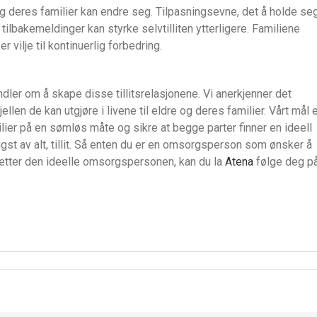
 deres familier kan endre seg. Tilpasningsevne, det å holde se
ilbakemeldinger kan styrke selvtilliten ytterligere. Familiene
vilje til kontinuerlig forbedring.
ndler om å skape disse tillitsrelasjonene. Vi anerkjenner det
en de kan utgjøre i livene til eldre og deres familier. Vårt mål 
ier på en sømløs måte og sikre at begge parter finner en ideell
gst av alt, tillit. Så enten du er en omsorgsperson som ønsker å
r etter den ideelle omsorgspersonen, kan du la
Atena
følge deg p