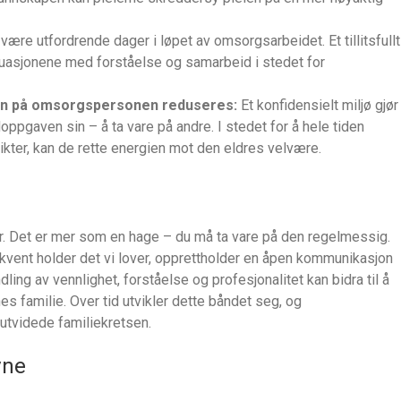
 være utfordrende dager i løpet av omsorgsarbeidet. Et tillitsfullt
ituasjonene med forståelse og samarbeid i stedet for
en på omsorgspersonen reduseres:
Et konfidensielt miljø gjør
gaven sin – å ta vare på andre. I stedet for å hele tiden
ikter, kan de rette energien mot den eldres velvære.
r. Det er mer som en hage – du må ta vare på den regelmessig.
ekvent holder det vi lover, opprettholder en åpen kommunikasjon
ling av vennlighet, forståelse og profesjonalitet kan bidra til å
es familie. Over tid utvikler dette båndet seg, og
tvidede familiekretsen.
vne