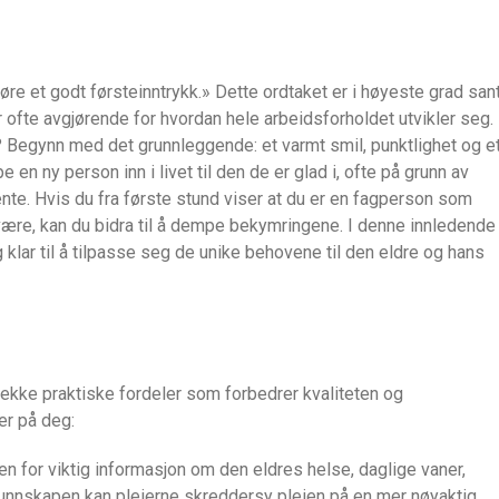
 gjøre et godt førsteinntrykk.» Dette ordtaket er i høyeste grad san
 ofte avgjørende for hvordan hele arbeidsforholdet utvikler seg.
v? Begynn med det grunnleggende: et varmt smil, punktlighet og e
e en ny person inn i livet til den de er glad i, ofte på grunn av
ukjente. Hvis du fra første stund viser at du er en fagperson som
lvære, kan du bidra til å dempe bekymringene. I denne innledende
klar til å tilpasse seg de unike behovene til den eldre og hans
 rekke praktiske fordeler som forbedrer kvaliteten og
ler på deg:
n for viktig informasjon om den eldres helse, daglige vaner,
nnskapen kan pleierne skreddersy pleien på en mer nøyaktig