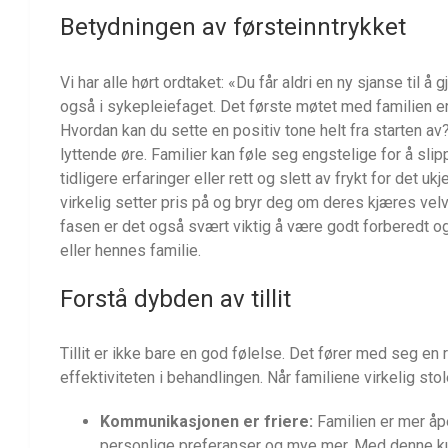
Betydningen av førsteinntrykket
Vi har alle hørt ordtaket: «Du får aldri en ny sjanse til å
også i sykepleiefaget. Det første møtet med familien er
Hvordan kan du sette en positiv tone helt fra starten a
lyttende øre. Familier kan føle seg engstelige for å slipp
tidligere erfaringer eller rett og slett av frykt for det 
virkelig setter pris på og bryr deg om deres kjæres ve
fasen er det også svært viktig å være godt forberedt og 
eller hennes familie.
Forstå dybden av tillit
Tillit er ikke bare en god følelse. Det fører med seg en
effektiviteten i behandlingen. Når familiene virkelig sto
Kommunikasjonen er friere:
Familien er mer åpe
personlige preferanser og mye mer. Med denne ku