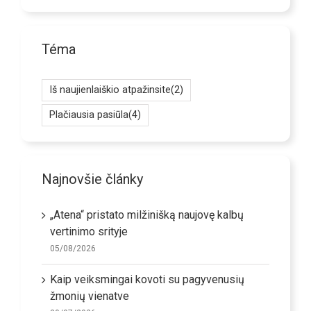
Téma
Iš naujienlaiškio atpažinsite
(2)
Plačiausia pasiūla
(4)
Najnovšie články
„Atena“ pristato milžinišką naujovę kalbų
vertinimo srityje
05/08/2026
Kaip veiksmingai kovoti su pagyvenusių
žmonių vienatve