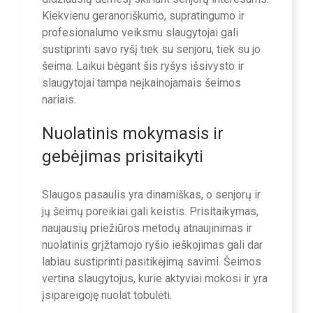
Kiekvienu geranoriškumo, supratingumo ir
profesionalumo veiksmu slaugytojai gali
sustiprinti savo ryšį tiek su senjoru, tiek su jo
šeima. Laikui bėgant šis ryšys išsivysto ir
slaugytojai tampa neįkainojamais šeimos
nariais.
Nuolatinis mokymasis ir
gebėjimas prisitaikyti
Slaugos pasaulis yra dinamiškas, o senjorų ir
jų šeimų poreikiai gali keistis. Prisitaikymas,
naujausių priežiūros metodų atnaujinimas ir
nuolatinis grįžtamojo ryšio ieškojimas gali dar
labiau sustiprinti pasitikėjimą savimi. Šeimos
vertina slaugytojus, kurie aktyviai mokosi ir yra
įsipareigoję nuolat tobulėti.