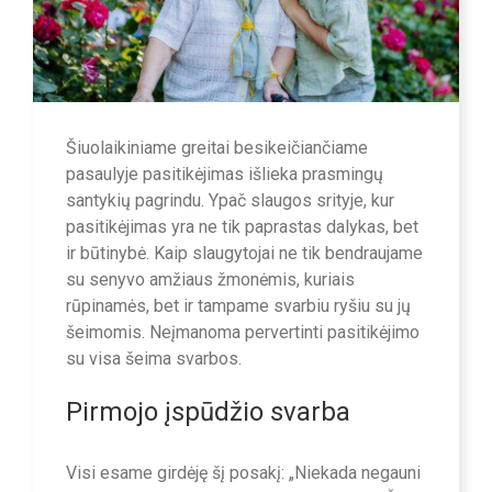
Šiuolaikiniame greitai besikeičiančiame
pasaulyje pasitikėjimas išlieka prasmingų
santykių pagrindu. Ypač slaugos srityje, kur
pasitikėjimas yra ne tik paprastas dalykas, bet
ir būtinybė. Kaip slaugytojai ne tik bendraujame
su senyvo amžiaus žmonėmis, kuriais
rūpinamės, bet ir tampame svarbiu ryšiu su jų
šeimomis. Neįmanoma pervertinti pasitikėjimo
su visa šeima svarbos.
Pirmojo įspūdžio svarba
Visi esame girdėję šį posakį: „Niekada negauni