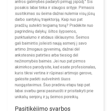
antros galimybės padaryti pirmąjį įspūdį.” Šis
posakis labai tinka ir slaugos srityje. Pirmasis
susitikimas su šeima dažnai nulemia visų jūsų
darbo santykių trajektoriją. Kaip nuo pat
pradžių suteikti teigiamą toną? Pradėkite nuo
pagrindinių dalykų: šiltos šypsenos,
punktualumo ir atidaus išklausymo. Šeimos
gali baimintis įsileisti naują asmenį į savo
artimo žmogaus gyvenimą, dažnai dėl
ankstesnės patirties arba tiesiog dėl
nežinomybės baimės. Jei nuo pat pirmos
akimirkos parodysite, kad esate profesionalas,
kuris tikrai vertina ir rūpinasi artimojo gerove,
galėsite padėti sušvelninti šiuos
nuogąstavimus. Šiuo pradiniu etapu taip pat
labai svarbu gerai pasiruošti ir prisitaikyti prie
unikalių senjorų ir jų šeimos poreikių.
Pasitikėjimo svarbos