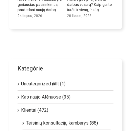
ių
geriausias pasirinkimas,
darbas vasarą? Kaip galite
įgūdžius
pradedant naują darbą
turėti ir vieną, ir kitą
9 liepos,
24 liepos, 2026
20 liepos, 2026
Kategórie
Uncategorized @lt (1)
Kas naujo Atėnuose (35)
Klientai (472)
Teisinių konsultacijų kambarys (88)