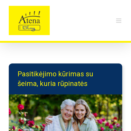
Skip
to
content
Pasitikėjimo kūrimas su
šeima, kuria rūpinatės