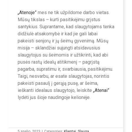
„Atenoje”
mes ne tik užpildome darbo vietas.
Mūsų tikslas – kurti pasitikėjimu grįstus
santykius. Suprantame, kad slaugytojams tenka
didžiulė atsakomybė ir kad jie gali labai
pakeisti senjorų ir jų šeimų gyvenimą. Mūsų
misija – sklandžiai sujungti atsidavusius
slaugytojus su šeimomis ir užtikrinti, kad abi
pusės rastų idealų atitikmenį – pagrįstą
pagarba, supratimu ir, svarbiausia, pasitikėjimu.
Taigi, nesvarbu, ar esate slaugytojas, norintis
pakeisti pasaulį į gerąją pusę, ar šeima,
ieškanti idealaus slaugytojo, leiskite
„Atenai”
lydėti jus šioje naudingoje kelionėje.
5 spalio, 2023
|
Categories:
Klientai
,
Slauga