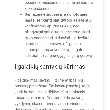
bendradarbiaudamos, o ne įtarinėdamos
ar kaltindamos.
Sumažėja emocinė ir psichologinė
našta, tenkanti slaugytojo asistentui
:
konfidenciali aplinka reiškia, kad
slaugytojui gali daugiau dėmesio skirti
savo pagrindinei užduočiai – priežiūrai.
Užuot nuolat nerimavę dėl galimų
nesusipratimų ar konfliktų, jie gali
nukreipti savo energiją į senjorų gerovę.
Ilgalaikių santykių kūrimas
Pasitikėjimas savimi – tai ne etapas, kurį
pasiekę pamirštate. Tai labiau panašu į sodą –
jį reikia reguliariai prižiūrėti. Šis nuolatinis
įsipareigojimas reiškia nuoseklų pažadų
vykdymą, skaidrų bendravimą ir visuomet
didžiausią dėmesį skiriant senjorų interesams.