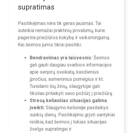
supratimas
Pasitikėjimas nėra tik geras jausmas. Tai
suteikia nemažai praktinių privalumų, kurie
pagerina priežiūros kokybę ir veiksmingumą.
Kai šeimos jumis tikrai pasitiki:
Bendravimas yra laisvesnis:
Šeimos
gali gauti daugiau svarbios informacijos
apie senjorų sveikatą, kasdienius
įpročius, asmeninius pomėgius ir kt.
Turėdami šių žinių, slaugytojai gali
tiksliau pritaikyti savo požiūrį į priežiūrą.
Stresą keliančias situacijas galima
įveikti:
Slaugymo kelionėje pasitaikys
sunkių dienų. Pasitikėjimu grįsti santykiai
reiškia, kad šeimos į tokias situacijas
žvelgs supratingai ir