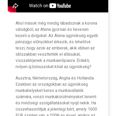
Ahol mások még mindig lábadoznak a korona
válságból, az Atena gyorsan és hevesen
kezeli a dolgokat. Az Atena ügynökség egyéb
pénzügyi előnyökkel érkezik, és lehetővé
teszi, hogy azok az emberek, akik ebben az
időszakban veszítették el állásukat,
visszatérjenek a munkaerőpiacra. Érdekli,
milyen új bónuszokat kínál az ügynökség?
Ausztria, Németország, Anglia és Hollandia.
Ezekben az országokban az ügynökség
munkahelyeket keres a munkavállalók
számára, vonzó munkakörülményeket teremt
és minőségi szolgáltatásokat nyújt nekik. Ha
összehasonlítjuk a jelenlegi bért, amely 1600
EUR szinten van, a 2008-as évvel, amikor az