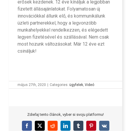
erősek kezdenek. 12 éve kínáljuk a legjobban
fizetett állásajánlatokat. Folyamatosan új
innovációkkal állunk elő, és kommunikálunk
üzleti partnerekkel, hogy a legvonzóbb
munkahelyekkel rendelkezzen, és elégedett
legyen fizetésével és szállásával. Nem csak
most hozunk változásokat. Már 12 éve ezt
csináljuk!
május 27th, 2020
|
Categories:
ügyfelek
,
Videó
Zdieľaj tento článok, vyber si svoju platformu!
Facebook
X
Reddit
LinkedIn
Tumblr
Pinterest
Vk