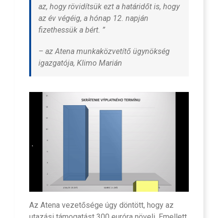
az, hogy rövidítsük ezt a határidőt is, hogy
az év végéig, a hónap 12. napján
fizethessük a bért. ”
– az Atena munkaközvetítő ügynökség
igazgatója, Klimo Marián
Az Atena vezetősége úgy döntött, hogy az
utazási támogatást 300 euróra növeli. Emellett