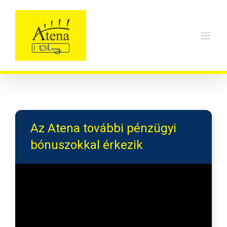
Skip
to
content
Az Atena további pénzügyi
bónuszokkal érkezik