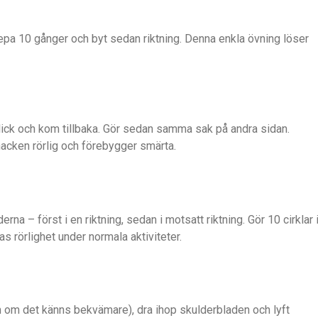
epa 10 gånger och byt sedan riktning. Denna enkla övning löser
lick och kom tillbaka. Gör sedan samma sak på andra sidan.
a nacken rörlig och förebygger smärta.
rna – först i en riktning, sedan i motsatt riktning. Gör 10 cirklar 
as rörlighet under normala aktiviteter.
m om det känns bekvämare), dra ihop skulderbladen och lyft