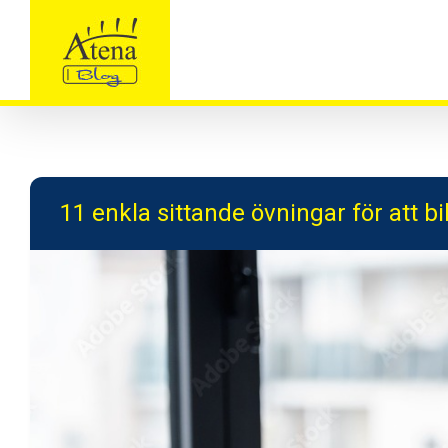
Skip
to
content
11 enkla sittande övningar för att b