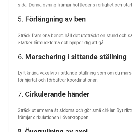
sida. Denna övning främjar höftledens rörlighet och stär
5.
Förlängning av ben
Sträck fram ena benet, håll det utsträckt en stund och 
Stärker lårmusklerna och hjälper dig att gå.
6.
Marschering i sittande ställning
Lyft knäna växelvis i sittande ställning som om du mars
för hjärtat och förbättrar koordinationen.
7.
Cirkulerande händer
Sträck ut armarna åt sidorna och gör små cirklar. Byt riktn
främjar cirkulationen i överkroppen.
8.
Överrullning av axel