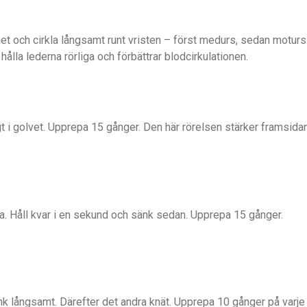
enet och cirkla långsamt runt vristen – först medurs, sedan moturs
hålla lederna rörliga och förbättrar blodcirkulationen.
igt i golvet. Upprepa 15 gånger. Den här rörelsen stärker framsida
na. Håll kvar i en sekund och sänk sedan. Upprepa 15 gånger.
änk långsamt. Därefter det andra knät. Upprepa 10 gånger på varje