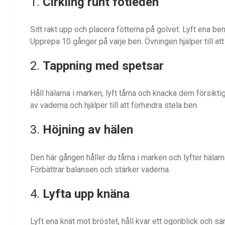
1.
Cirkling runt fotleden
Sitt rakt upp och placera fötterna på golvet. Lyft ena b
Upprepa 10 gånger på varje ben. Övningen hjälper till att 
2.
Tappning med spetsar
Håll hälarna i marken, lyft tårna och knacka dem försikt
av vaderna och hjälper till att förhindra stela ben.
3.
Höjning av hälen
Den här gången håller du tårna i marken och lyfter hälar
Förbättrar balansen och stärker vaderna.
4.
Lyfta upp knäna
Lyft ena knät mot bröstet, håll kvar ett ögonblick och s