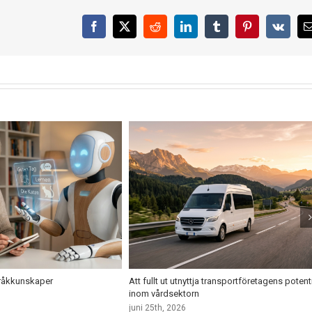
Facebook
X
Reddit
LinkedIn
Tumblr
Pinterest
Vk
pråkkunskaper
Att fullt ut utnyttja transportföretagens potent
inom vårdsektorn
juni 25th, 2026