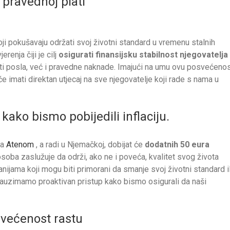
 pravednoj plati
i pokušavaju održati svoj životni standard u vremenu stalnih
enja čiji je cilj
osigurati finansijsku stabilnost njegovatelja
i posla, već i pravedne naknade. Imajući na umu ovu posvećenos
 imati direktan utjecaj na sve njegovatelje koji rade s nama u
kako bismo pobijedili inflaciju.
sa
Atenom
, a radi u Njemačkoj, dobijat će
dodatnih 50 eura
soba zaslužuje da održi, ako ne i poveća, kvalitet svog života
nijama koji mogu biti primorani da smanje svoj životni standard il
 zauzimamo proaktivan pristup kako bismo osigurali da naši
većenost rastu