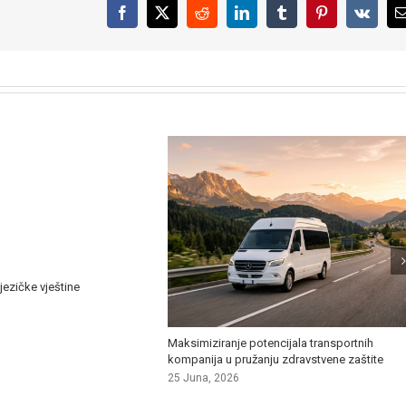
Facebook
X
Reddit
LinkedIn
Tumblr
Pinterest
Vk
jezičke vještine
Maksimiziranje potencijala transportnih
kompanija u pružanju zdravstvene zaštite
25 Juna, 2026