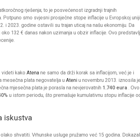
koročnog rješenja; to je posvećenost izgradnji trajnih
. Potpuno smo svjesni prosječne stope inflacije u Evropskoj uniji
2. i 2023. godine ostavili su trajan uticaj na našu ekonomiju. Da
 oko 132 € danas nakon uzimanja u obzir inflacije. Ovo predstavl
cenije.
 videti kako
Atena
ne samo da drži korak sa inflacijom, već je i
a mesečna plata negovatelja u
Ateni
u novembru 2013. iznosila j
čna mjesečna plata je porasla na nevjerovatnih
1.740 eura
. Ovo
 40%
u istom periodu, što premašuje kumulativnu stopu inflacije o
a iskustva
 olako shvatiti. Vrhunske usluge pružamo već 15 godina. Dokazal