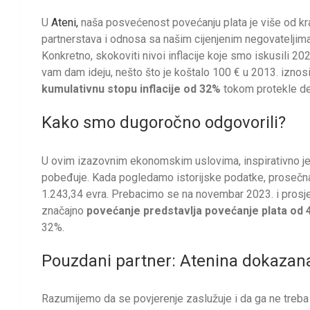
U
Ateni,
naša posvećenost povećanju plata je više od krat
partnerstava i odnosa sa našim cijenjenim negovateljima
Konkretno, skokoviti nivoi inflacije koje smo iskusili 202
vam dam ideju, nešto što je koštalo 100 € u 2013. iznosi
kumulativnu stopu inflacije od 32%
tokom protekle de
Kako smo dugoročno odgovorili?
U ovim izazovnim ekonomskim uslovima, inspirativno je
pobeđuje. Kada pogledamo istorijske podatke, prosečn
1.243,34 evra. Prebacimo se na novembar 2023. i prosje
značajno
povećanje predstavlja povećanje plata od
32%.
Pouzdani partner: Atenina dokazan
Razumijemo da se povjerenje zaslužuje i da ga ne treba