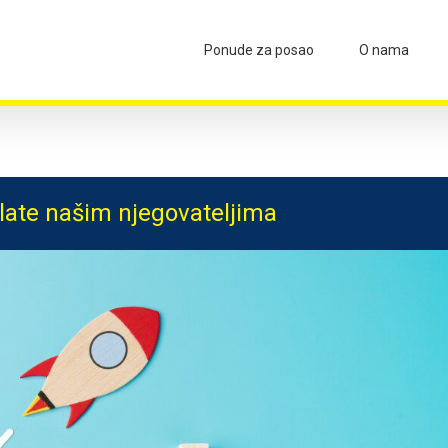
Ponude za posao
O nama
ate našim njegovateljima