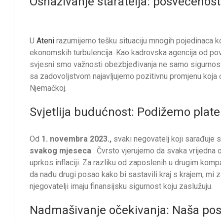
Osnaživanje staratelja: posvećenost
U
Ateni
razumijemo tešku situaciju mnogih pojedinaca koj
ekonomskih turbulencija. Kao kadrovska agencija od povjer
svjesni smo važnosti obezbjeđivanja ne samo sigurnost
sa zadovoljstvom najavljujemo pozitivnu promjenu koja će
Njemačkoj.
Svjetlija budućnost: Podižemo plate 
Od
1. novembra 2023.,
svaki negovatelj koji sarađuje 
svakog mjeseca
. Čvrsto vjerujemo da svaka vrijedna o
uprkos inflaciji. Za razliku od zaposlenih u drugim kompa
da nađu drugi posao kako bi sastavili kraj s krajem, mi
njegovatelji imaju finansijsku sigurnost koju zaslužuju.
Nadmašivanje očekivanja: Naša pos