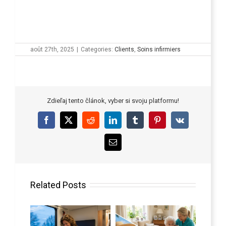
août 27th, 2025
|
Categories:
Clients
,
Soins infirmiers
Zdieľaj tento článok, vyber si svoju platformu!
Facebook
X
Reddit
LinkedIn
Tumblr
Pinterest
Vk
Email
Related Posts