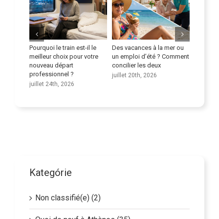
Pourquoi le train est-il le
Des vacances à la mer ou
Amélior
e la
meilleur choix pour votre
un emploi d’été ? Comment
compéte
seniors
nouveau départ
concilier les deux
juillet 9t
professionnel ?
juillet 20th, 2026
juillet 24th, 2026
Kategórie
Non classifié(e) (2)