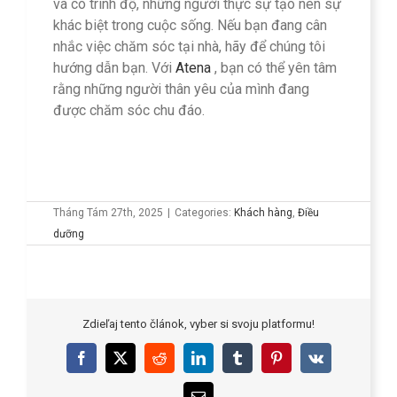
và có trình độ, những người thực sự tạo nên sự
khác biệt trong cuộc sống. Nếu bạn đang cân
nhắc việc chăm sóc tại nhà, hãy để chúng tôi
hướng dẫn bạn. Với
Atena
, bạn có thể yên tâm
rằng những người thân yêu của mình đang
được chăm sóc chu đáo.
Tháng Tám 27th, 2025
|
Categories:
Khách hàng
,
Điều
dưỡng
Zdieľaj tento článok, vyber si svoju platformu!
Facebook
X
Reddit
LinkedIn
Tumblr
Pinterest
Vk