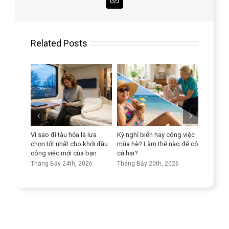
Email
Related Posts
ả để
Vì sao đi tàu hỏa là lựa
Kỳ nghỉ biển hay công việc
Nâng ca
n ở người
chọn tốt nhất cho khởi đầu
mùa hè? Làm thế nào để có
ngữ của
công việc mới của bạn
cả hai?
Tháng Bả
26
Tháng Bảy 24th, 2026
Tháng Bảy 20th, 2026