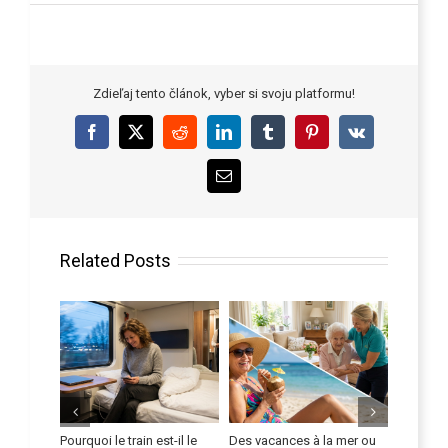
Zdieľaj tento článok, vyber si svoju platformu!
Facebook
X
Reddit
LinkedIn
Tumblr
Pinterest
Vk
Email
Related Posts
Pourquoi le train est-il le
Des vacances à la mer ou
Améliorez vo