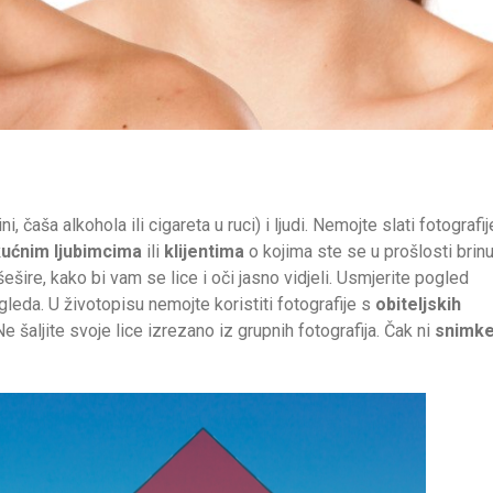
, čaša alkohola ili cigareta u ruci) i ljudi. Nemojte slati fotografij
kućnim ljubimcima
ili
klijentima
o kojima ste se u prošlosti brinul
šire, kako bi vam se lice i oči jasno vidjeli. Usmjerite pogled
gleda. U životopisu nemojte koristiti fotografije s
obiteljskih
 Ne šaljite svoje lice izrezano iz grupnih fotografija. Čak ni
snimk