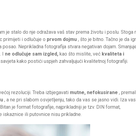
vam je stalo do nje odražava vaš stav prema životu i poslu. Stoga 
c primijeti i odlučuje o
prvom dojmu
, što je bitno. Tačno je da ig
 za posao. Neprikladna fotografija stvara negativan dojam. Smanjuj
. I
ne
odlučuje sam izgled,
kao što mislite, već
kvaliteta i
vjeta kako postići uspjeh zahvaljujući kvalitetnoj fotografiji.
većoj rezoluciji. Treba izbjegavati
mutne, nefokusirane
, prema
lu
, a ne pri slabom osvjetljenju, tako da vas se jasno vidi. Iza vas
 Bitan je format fotografije, najprikladniji je tzv. DIN format,
 iskaznice ili putovnice nisu prikladne.