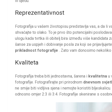
ili djedu.
Reprezentativnost
Fotografija u vašem životopisu predstavlja vas, a da li 
shvaćajte to olako. To je prvo što potencijalni poslodava
ulogu kada tvrtka ili obitelj bira između više kandidata
šanse za uspjeh i dobivanje posla za koji se prijavljujete
prikladnost fotografije
. Zato vam donosimo nekoliko sa
Kvaliteta
Fotografija treba biti jednostavna, šarena i
kvalitetna
u 
fotografije. Fotografirajte pri prirodnom
dnevnom svjet
ne smije biti vidljiva sjena i nemojte koristiti bljeskalicu.
odnosno omjer 2:3 ili 3:4. Fotografije skenirane s osobne