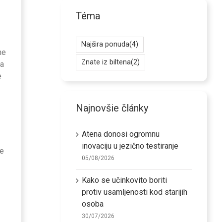
Téma
Najšira ponuda
(4)
ne
Znate iz biltena
(2)
ra
e
Najnovšie články
Atena donosi ogromnu
inovaciju u jezično testiranje
le
05/08/2026
Kako se učinkovito boriti
protiv usamljenosti kod starijih
osoba
30/07/2026