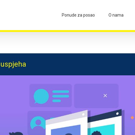
Ponude za posao
O nama
a uspjeha