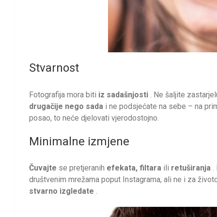
Stvarnost
Fotografija mora biti
iz sadašnjosti
. Ne šaljite zastarje
drugačije nego sada
i ne podsjećate na sebe – na prim
posao, to neće djelovati vjerodostojno.
Minimalne izmjene
Čuvajte
se pretjeranih
efekata, filtara
ili
retuširanja
.
društvenim mrežama poput Instagrama, ali ne i za životo
stvarno izgledate
.