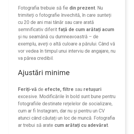
Fotografia trebuie să fie
din prezent
. Nu
trimiteți o fotografie învechită, în care sunteți
cu 20 de ani mai tânăr sau care arată
semnificativ diferit
față de cum arătați acum
și nu seamănă cu dumneavoastră – de
exemplu, aveți o altă culoare a părului. Când vă
vor vedea în timpul unui interviu de angajare, nu
va părea credibil.
Ajustări minime
Feriți-vă
de
efecte, filtre
sau
retușuri
excesive. Modificările în bold sunt bune pentru
fotografiile destinate rețelelor de socializare,
cum ar fi Instagram, dar nu și pentru un CV
atunci când căutați un loc de muncă. Fotografia
ar trebui să arate
cum arătați cu adevărat
.