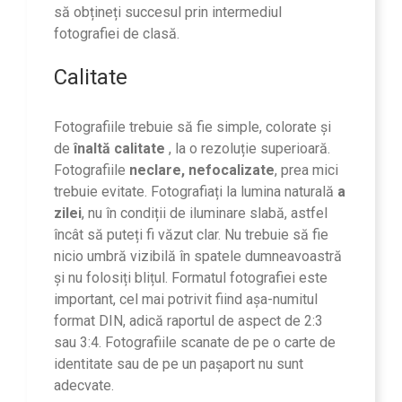
să obțineți succesul prin intermediul
fotografiei de clasă.
Calitate
Fotografiile trebuie să fie simple, colorate și
de
înaltă calitate
, la o rezoluție superioară.
Fotografiile
neclare, nefocalizate
, prea mici
trebuie evitate. Fotografiați la lumina naturală
a
zilei
, nu în condiții de iluminare slabă, astfel
încât să puteți fi văzut clar. Nu trebuie să fie
nicio umbră vizibilă în spatele dumneavoastră
și nu folosiți blițul. Formatul fotografiei este
important, cel mai potrivit fiind așa-numitul
format DIN, adică raportul de aspect de 2:3
sau 3:4. Fotografiile scanate de pe o carte de
identitate sau de pe un pașaport nu sunt
adecvate.