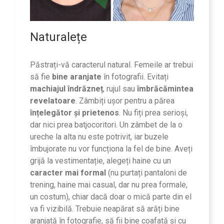
Naturalețe
Păstrați-vă caracterul natural. Femeile ar trebui
să fie
bine aranjate
în fotografii. Evitați
machiajul îndrăzneț
, rujul sau
îmbrăcămintea
revelatoare
. Zâmbiți ușor pentru a părea
înțelegător și prietenos
. Nu fiți prea serioși,
dar nici prea batjocoritori. Un zâmbet de la o
ureche la alta nu este potrivit, iar buzele
îmbujorate nu vor funcționa la fel de bine. Aveți
grijă la vestimentație, alegeți haine cu un
caracter mai formal
(nu purtați pantaloni de
trening, haine mai casual, dar nu prea formale,
un costum), chiar dacă doar o mică parte din el
va fi vizibilă. Trebuie neapărat să arăți bine
aranjată în fotografie, să fii bine coafată și cu