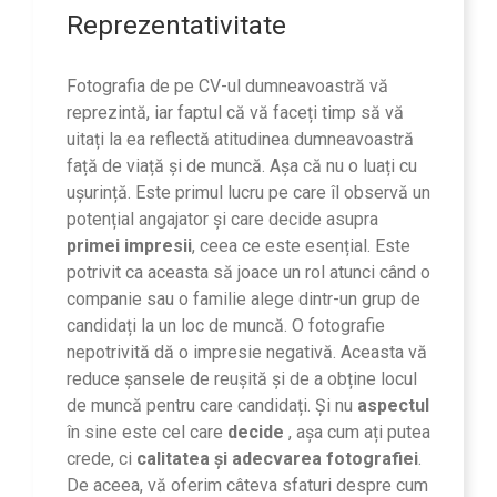
Reprezentativitate
Fotografia de pe CV-ul dumneavoastră vă
reprezintă, iar faptul că vă faceți timp să vă
uitați la ea reflectă atitudinea dumneavoastră
față de viață și de muncă. Așa că nu o luați cu
ușurință. Este primul lucru pe care îl observă un
potențial angajator și care decide asupra
primei impresii
, ceea ce este esențial. Este
potrivit ca aceasta să joace un rol atunci când o
companie sau o familie alege dintr-un grup de
candidați la un loc de muncă. O fotografie
nepotrivită dă o impresie negativă. Aceasta vă
reduce șansele de reușită și de a obține locul
de muncă pentru care candidați. Și nu
aspectul
în sine este cel care
decide
, așa cum ați putea
crede, ci
calitatea și adecvarea fotografiei
.
De aceea, vă oferim câteva sfaturi despre cum