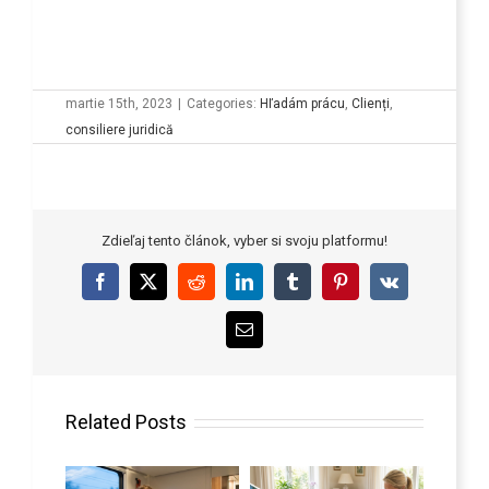
martie 15th, 2023
|
Categories:
Hľadám prácu
,
Clienți
,
consiliere juridică
Zdieľaj tento článok, vyber si svoju platformu!
Facebook
X
Reddit
LinkedIn
Tumblr
Pinterest
Vk
Email
Related Posts