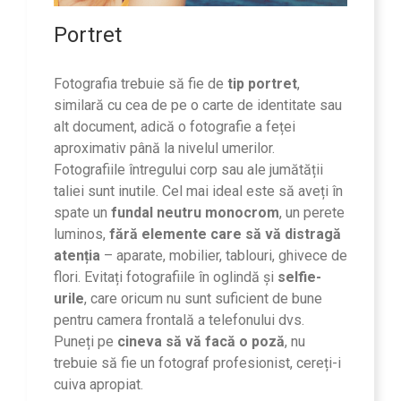
Portret
Fotografia trebuie să fie de
tip portret
,
similară cu cea de pe o carte de identitate sau
alt document, adică o fotografie a feței
aproximativ până la nivelul umerilor.
Fotografiile întregului corp sau ale jumătății
taliei sunt inutile. Cel mai ideal este să aveți în
spate un
fundal neutru monocrom
, un perete
luminos,
fără elemente care să vă distragă
atenția
– aparate, mobilier, tablouri, ghivece de
flori. Evitați fotografiile în oglindă și
selfie-
urile
, care oricum nu sunt suficient de bune
pentru camera frontală a telefonului dvs.
Puneți pe
cineva să vă facă o poză
, nu
trebuie să fie un fotograf profesionist, cereți-i
cuiva apropiat.