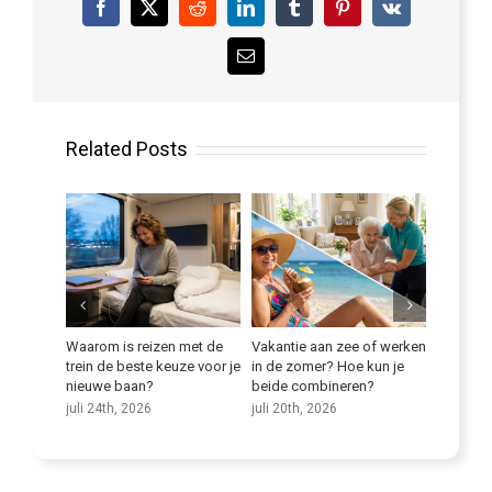
Facebook
X
Reddit
LinkedIn
Tumblr
Pinterest
Vk
Email
Related Posts
bij
Waarom is reizen met de
Vakantie aan zee of werken
Verbeter
te
trein de beste keuze voor je
in de zomer? Hoe kun je
juli 9th,
nieuwe baan?
beide combineren?
juli 24th, 2026
juli 20th, 2026