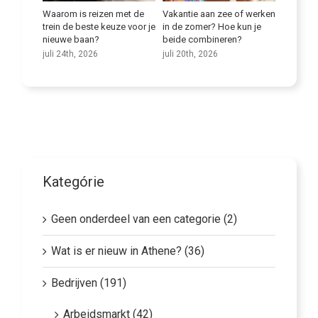
bij
Waarom is reizen met de
Vakantie aan zee of werken
Verbeter
te
trein de beste keuze voor je
in de zomer? Hoe kun je
juli 9th,
nieuwe baan?
beide combineren?
juli 24th, 2026
juli 20th, 2026
Kategórie
Geen onderdeel van een categorie (2)
Wat is er nieuw in Athene? (36)
Bedrijven (191)
Arbeidsmarkt (42)