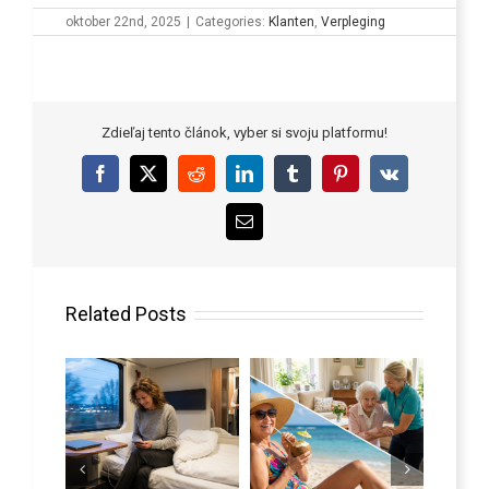
oktober 22nd, 2025
|
Categories:
Klanten
,
Verpleging
Zdieľaj tento článok, vyber si svoju platformu!
Facebook
X
Reddit
LinkedIn
Tumblr
Pinterest
Vk
Email
Related Posts