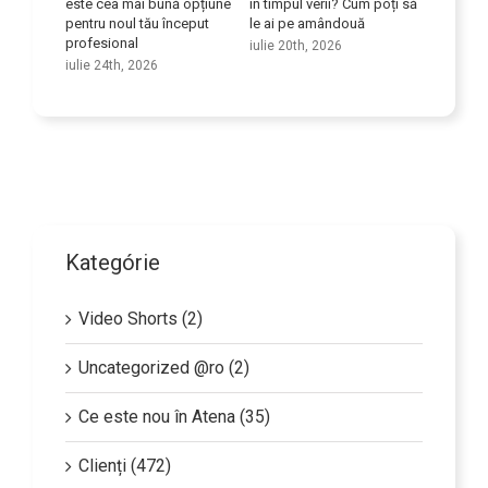
dul
este cea mai bună opțiune
în timpul verii? Cum poți să
competen
ice
pentru noul tău început
le ai pe amândouă
iulie 9th
profesional
iulie 20th, 2026
iulie 24th, 2026
Kategórie
Video Shorts (2)
Uncategorized @ro (2)
Ce este nou în Atena (35)
Clienți (472)