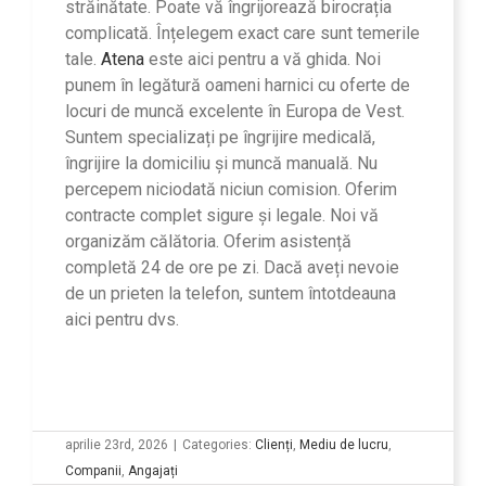
străinătate. Poate vă îngrijorează birocrația
complicată. Înțelegem exact care sunt temerile
tale.
Atena
este aici pentru a vă ghida. Noi
punem în legătură oameni harnici cu oferte de
locuri de muncă excelente în Europa de Vest.
Suntem specializați pe îngrijire medicală,
îngrijire la domiciliu și muncă manuală. Nu
percepem niciodată niciun comision. Oferim
contracte complet sigure și legale. Noi vă
organizăm călătoria. Oferim asistență
completă 24 de ore pe zi. Dacă aveți nevoie
de un prieten la telefon, suntem întotdeauna
aici pentru dvs.
aprilie 23rd, 2026
|
Categories:
Clienți
,
Mediu de lucru
,
Companii
,
Angajați