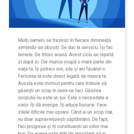
Mulți oameni se trezesc în fiecare dimineață
simțindu-se obosiți. Se duc la serviciu. Își fac
temele. Se întorc acasă. Acest ciclu se repetă
zi după zi. Dar munca ocupă o mare parte din
viața ta. Îți petreci ore, zile și ani făcând-o.
Fericirea ta este direct legată de munca ta.
Acesta este motivul pentru care trebuie să
găsești un scop în ceea ce faci. Găsirea
scopului nu este un lux. Este o necesitate a
vieții. Îți dă energie. Îți aduce bucurie. Face
zilele dificile mai ușoare. Când ai un scop clar,
nu doar supraviețuiești săptămânii. De fapt,
faci progrese și îți construiești un viitor mai
bun. De aceea este atât de important să ai