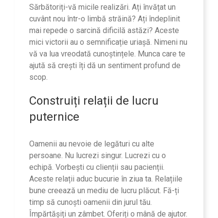
Sărbătoriți-vă micile realizări. Ați învățat un
cuvânt nou într-o limbă străină? Ați îndeplinit
mai repede o sarcină dificilă astăzi? Aceste
mici victorii au o semnificație uriașă. Nimeni nu
vă va lua vreodată cunoștințele. Munca care te
ajută să crești îți dă un sentiment profund de
scop.
Construiți relații de lucru
puternice
Oamenii au nevoie de legături cu alte
persoane. Nu lucrezi singur. Lucrezi cu o
echipă. Vorbești cu clienții sau pacienții.
Aceste relații aduc bucurie în ziua ta. Relațiile
bune creează un mediu de lucru plăcut. Fă-ți
timp să cunoști oamenii din jurul tău.
Împărtășiți un zâmbet. Oferiți o mână de ajutor.