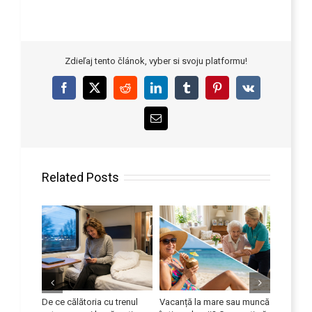
Zdieľaj tento článok, vyber si svoju platformu!
Facebook
X
Reddit
LinkedIn
Tumblr
Pinterest
Vk
Email
Related Posts
eficient
De ce călătoria cu trenul
Vacanță la mare sau muncă
Îmbunătă