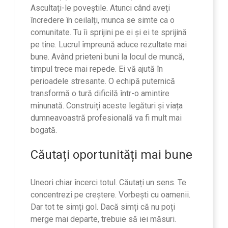
Ascultați-le poveștile. Atunci când aveți
încredere în ceilalți, munca se simte ca o
comunitate. Tu îi sprijini pe ei și ei te sprijină
pe tine. Lucrul împreună aduce rezultate mai
bune. Având prieteni buni la locul de muncă,
timpul trece mai repede. Ei vă ajută în
perioadele stresante. O echipă puternică
transformă o tură dificilă într-o amintire
minunată. Construiți aceste legături și viața
dumneavoastră profesională va fi mult mai
bogată.
Căutați oportunități mai bune
Uneori chiar încerci totul. Căutați un sens. Te
concentrezi pe creștere. Vorbești cu oamenii.
Dar tot te simți gol. Dacă simți că nu poți
merge mai departe, trebuie să iei măsuri.