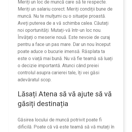
Meriți un loc de muncă care să te respecte.
Meriți un salariu corect. Meriți condiții bune de
muncă. Nu te mulțumi cu o situație proastă.
Aveți puterea de a vă schimba calea. Căutați
noi oportunități. Mutați-vă într-un loc nou.
Învățați o meserie nouă. Este nevoie de curaj
pentru a face un pas mare. Dar un nou început
poate aduce o bucurie imensă. Răsplata ta
este o viață mai bună. Nu vă fie teamă să luați
o decizie importantă. Atunci când preiei
controlul asupra carierei tale, îți vei găsi
adevăratul scop.
Lăsați
Atena
să vă ajute să vă
găsiți destinația
Găsirea locului de muncă potrivit poate fi
dificilă. Poate că vă este teamă să vă mutați în