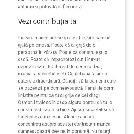
atitudinea potrivită în fiecare zi.
Vezi contribuția ta
Fiecare muncă are scopul ei. Fiecare sarcină
ajută pe cineva. Poate că ai grijă de o
persoană în vârstă. Poate că construiești o
casă. Poate că împachetezi cutii într-un
depozit mare. Indiferent de ceea ce faci,
munca ta schimbă vieți. Contribuția ta are o
putere extraordinară. Gândiți-vă la oamenii care
se bazează pe dumneavoastră. Familiile dorm
liniștite pentru că tu ai grijă de cei dragi.
Oamenii trăiesc în case sigure pentru că tu le
construiești rapid și bine. Ajutați societatea să
funcționeze mai bine. Atunci când vă
concentrați asupra acestei contribuții, munca
dumneavoastră devine importantă. Nu faceți