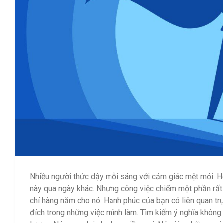
Nhiều người thức dậy mỗi sáng với cảm giác mệt mỏi. Họ 
này qua ngày khác. Nhưng công việc chiếm một phần rất 
chí hàng năm cho nó. Hạnh phúc của bạn có liên quan trự
đích trong những việc mình làm. Tìm kiếm ý nghĩa không p