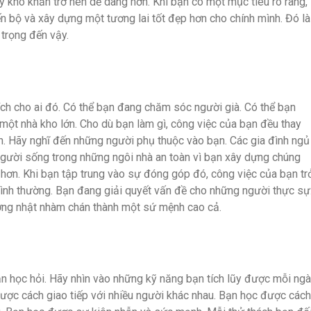
 khó khăn trở nên dễ dàng hơn. Khi bạn có một mục tiêu rõ ràng,
n bộ và xây dựng một tương lai tốt đẹp hơn cho chính mình. Đó là
 trọng đến vậy.
ch cho ai đó. Có thể bạn đang chăm sóc người già. Có thể bạn
một nhà kho lớn. Cho dù bạn làm gì, công việc của bạn đều thay
. Hãy nghĩ đến những người phụ thuộc vào bạn. Các gia đình ngủ
người sống trong những ngôi nhà an toàn vì bạn xây dựng chúng
 hơn. Khi bạn tập trung vào sự đóng góp đó, công việc của bạn tr
ình thường. Bạn đang giải quyết vấn đề cho những người thực sự
ường nhật nhàm chán thành một sứ mệnh cao cả.
bạn học hỏi. Hãy nhìn vào những kỹ năng bạn tích lũy được mỗi ngà
ợc cách giao tiếp với nhiều người khác nhau. Bạn học được cách