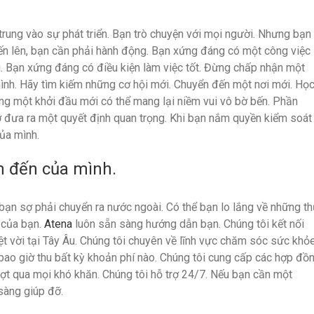
 trung vào sự phát triển. Bạn trò chuyện với mọi người. Nhưng bạn
ến lên, bạn cần phải hành động. Bạn xứng đáng có một công việc
. Bạn xứng đáng có điều kiện làm việc tốt. Đừng chấp nhận một
mình. Hãy tìm kiếm những cơ hội mới. Chuyển đến một nơi mới. Họ
g một khởi đầu mới có thể mang lại niềm vui vô bờ bến. Phần
 đưa ra một quyết định quan trọng. Khi bạn nắm quyền kiểm soát
ủa mình.
m đến của mình.
bạn sợ phải chuyển ra nước ngoài. Có thể bạn lo lắng về những th
g của bạn.
Atena
luôn sẵn sàng hướng dẫn bạn. Chúng tôi kết nối
t vời tại Tây Âu. Chúng tôi chuyên về lĩnh vực chăm sóc sức khỏe
bao giờ thu bất kỳ khoản phí nào. Chúng tôi cung cấp các hợp đồ
ượt qua mọi khó khăn. Chúng tôi hỗ trợ 24/7. Nếu bạn cần một
sàng giúp đỡ.