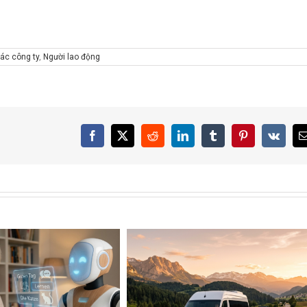
ác công ty
,
Người lao động
Facebook
X
Reddit
LinkedIn
Tumblr
Pinterest
Vk