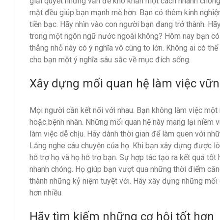
giải quyết những vấn đề khó khăn một cách nhanh chóng
mặt đều giúp bạn mạnh mẽ hơn. Bạn có thêm kinh nghiệm 
tiền bạc. Hãy nhìn vào con người bạn đang trở thành. 
trong một ngôn ngữ nước ngoài không? Hôm nay bạn có
thắng nhỏ này có ý nghĩa vô cùng to lớn. Không ai có thể 
cho bạn một ý nghĩa sâu sắc về mục đích sống.
Xây dựng mối quan hệ làm việc vữ
Mọi người cần kết nối với nhau. Bạn không làm việc một
hoặc bệnh nhân. Những mối quan hệ này mang lại niềm vu
làm việc dễ chịu. Hãy dành thời gian để làm quen với nh
Lắng nghe câu chuyện của họ. Khi bạn xây dựng được lò
hỗ trợ họ và họ hỗ trợ bạn. Sự hợp tác tạo ra kết quả tốt
nhanh chóng. Họ giúp bạn vượt qua những thời điểm căn
thành những kỷ niệm tuyệt vời. Hãy xây dựng những mối
hơn nhiều.
Hãy tìm kiếm những cơ hội tốt hơn