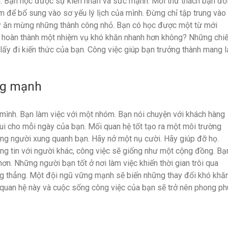
. Bạn học được sự kiên nhẫn và sức mạnh. Mỗi thử thách bạn đố
để bổ sung vào sơ yếu lý lịch của mình. Đừng chỉ tập trung vào
Hãy ăn mừng những thành công nhỏ. Bạn có học được một từ mới
 hoàn thành một nhiệm vụ khó khăn nhanh hơn không? Những chi
lấy đi kiến ​​thức của bạn. Công việc giúp bạn trưởng thành mang l
ng mạnh
 mình. Bạn làm việc với một nhóm. Bạn nói chuyện với khách hàng
i cho mỗi ngày của bạn. Mối quan hệ tốt tạo ra một môi trường
ững người xung quanh bạn. Hãy nở một nụ cười. Hãy giúp đỡ họ.
ng tin với người khác, công việc sẽ giống như một cộng đồng. Bạ
 hơn. Những người bạn tốt ở nơi làm việc khiến thời gian trôi qua
g thẳng. Một đội ngũ vững mạnh sẽ biến những thay đổi khó khă
 quan hệ này và cuộc sống công việc của bạn sẽ trở nên phong ph