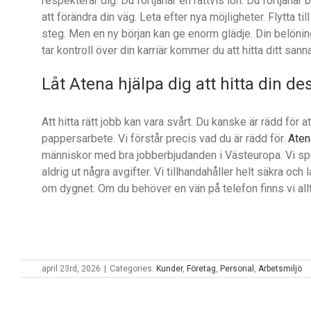
respekterar dig. Du förtjänar en rättvis lön. Du förtjänar 
att förändra din väg. Leta efter nya möjligheter. Flytta til
steg. Men en ny början kan ge enorm glädje. Din belöning är
tar kontroll över din karriär kommer du att hitta ditt sann
Låt
Atena
hjälpa dig att hitta din de
Att hitta rätt jobb kan vara svårt. Du kanske är rädd för 
pappersarbete. Vi förstår precis vad du är rädd för.
Aten
människor med bra jobberbjudanden i Västeuropa. Vi spec
aldrig ut några avgifter. Vi tillhandahåller helt säkra och 
om dygnet. Om du behöver en vän på telefon finns vi allti
april 23rd, 2026
|
Categories:
Kunder
,
Företag
,
Personal
,
Arbetsmiljö