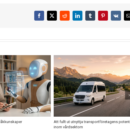
Facebook
X
Reddit
LinkedIn
Tumblr
Pinterest
Vk
pråkkunskaper
Att fullt ut utnyttja transportföretagens potent
inom vårdsektorn