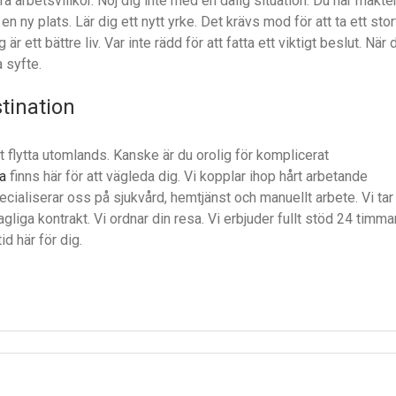
bra arbetsvillkor. Nöj dig inte med en dålig situation. Du har makte
l en ny plats. Lär dig ett nytt yrke. Det krävs mod för att ta ett stor
 ett bättre liv. Var inte rädd för att fatta ett viktigt beslut. När 
a syfte.
stination
att flytta utomlands. Kanske är du orolig för komplicerat
a
finns här för att vägleda dig. Vi kopplar ihop hårt arbetande
ialiserar oss på sjukvård, hemtjänst och manuellt arbete. Vi tar
lagliga kontrakt. Vi ordnar din resa. Vi erbjuder fullt stöd 24 timma
d här för dig.