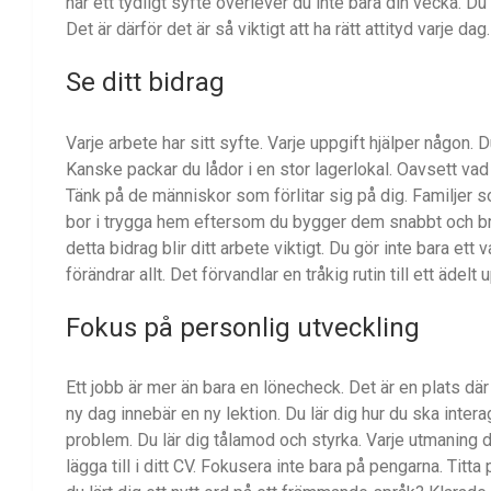
har ett tydligt syfte överlever du inte bara din vecka. Du
Det är därför det är så viktigt att ha rätt attityd varje dag.
Se ditt bidrag
Varje arbete har sitt syfte. Varje uppgift hjälper någon
Kanske packar du lådor i en stor lagerlokal. Oavsett vad d
Tänk på de människor som förlitar sig på dig. Familjer 
bor i trygga hem eftersom du bygger dem snabbt och bra.
detta bidrag blir ditt arbete viktigt. Du gör inte bara ett
förändrar allt. Det förvandlar en tråkig rutin till ett ädelt
Fokus på personlig utveckling
Ett jobb är mer än bara en lönecheck. Det är en plats där 
ny dag innebär en ny lektion. Du lär dig hur du ska inter
problem. Du lär dig tålamod och styrka. Varje utmaning 
lägga till i ditt CV. Fokusera inte bara på pengarna. Titta