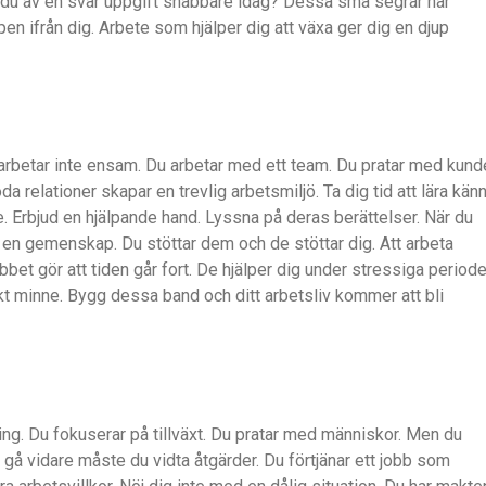
e du av en svår uppgift snabbare idag? Dessa små segrar har
 ifrån dig. Arbete som hjälper dig att växa ger dig en djup
rbetar inte ensam. Du arbetar med ett team. Du pratar med kund
da relationer skapar en trevlig arbetsmiljö. Ta dig tid att lära kän
. Erbjud en hjälpande hand. Lyssna på deras berättelser. När du
en gemenskap. Du stöttar dem och de stöttar dig. Att arbeta
bbet gör att tiden går fort. De hjälper dig under stressiga periode
tiskt minne. Bygg dessa band och ditt arbetsliv kommer att bli
ing. Du fokuserar på tillväxt. Du pratar med människor. Men du
 gå vidare måste du vidta åtgärder. Du förtjänar ett jobb som