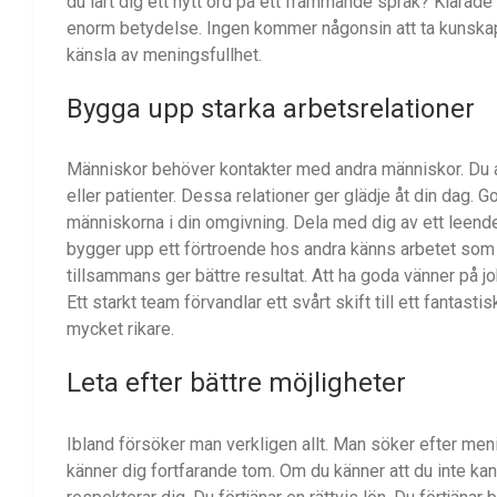
du lärt dig ett nytt ord på ett främmande språk? Klarad
enorm betydelse. Ingen kommer någonsin att ta kunskapen
känsla av meningsfullhet.
Bygga upp starka arbetsrelationer
Människor behöver kontakter med andra människor. Du a
eller patienter. Dessa relationer ger glädje åt din dag. Go
människorna i din omgivning. Dela med dig av ett leende
bygger upp ett förtroende hos andra känns arbetet som 
tillsammans ger bättre resultat. Att ha goda vänner på jo
Ett starkt team förvandlar ett svårt skift till ett fantas
mycket rikare.
Leta efter bättre möjligheter
Ibland försöker man verkligen allt. Man söker efter men
känner dig fortfarande tom. Om du känner att du inte kan