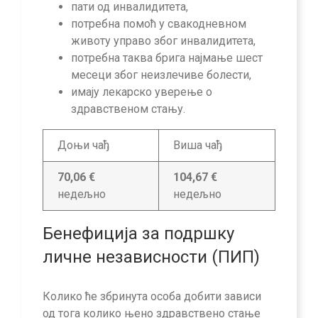
пати од инвалидитета,
потребна помоћ у свакодневном
животу управо због инвалидитета,
потребна таква брига најмање шест
месеци због неизлечиве болести,
имају лекарско уверење о
здравственом стању.
Доњи чађ
Виша чађ
70,06 €
104,67 €
недељно
недељно
Бенефиција за подршку
личне независности (ПИП)
Колико ће збринута особа добити зависи
од тога колико њено здравствено стање