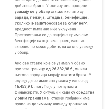
добити за брига . У оквиру ове процене
узимају се у обзир
ставке као што су
зарада, пензија, штедња, бенефиције
.
Уколико је заинтересован за кућну негу,
вредност имовине није укључена.
Претпоставља се да пацијент прима све
бенефиције на које има право, иако их
заправо не може добити, па се оне узимају
у обзир.
Ако све ставке које се узимају у обзир
прелазе границу
од 26.382,98 €
, он или
његова породица морају платити брига . У
случају да се имовина уклапа у износ од
16.453,9 €
, негу ће је у потпуности
финансирати. У ситуацији када
су средства
у овим границама
, старији грађанин има
право на делимичну накнаду трошкова