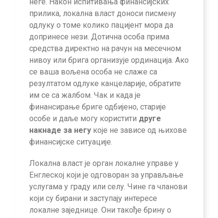
неге. Након испитивања финансијских
прилика, локална власт доноси писмену
одлуку о томе колико пацијент мора да
допринесе нези. Дотична особа прима
средства директно на рачун на месечном
нивоу или брига организује ординација. Ако
се ваша вољена особа не слаже са
резултатом одлуке канцеларије, обратите
им се са жалбом. Чак и када је
финансирање бриге одбијено, старије
особе и даље могу користити
друге
накнаде за негу
које не зависе од њихове
финансијске ситуације.
Локална власт је орган локалне управе у
Енглеској који је одговоран за управљање
услугама у граду или селу. Чине га чланови
који су бирани и заступају интересе
локалне заједнице. Они такође брину о