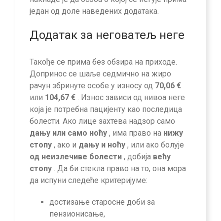
један од доле наведених додатака.
Додатак за неговатељ неге
Такође се прима без обзира на приходе.
Допринос се шаље седмично на жиро
рачун збринуте особе у износу од
70,06 €
или
104,67 €
. Износ зависи од нивоа неге
која је потребна пацијенту као последица
болести. Ако лице захтева надзор само
дању или само ноћу
, има право на
нижу
стопу
, ако и
дању и ноћу
, или ако болује
од неизлечиве болести
, добија
већу
стопу
. Да би стекла право на то, она мора
да испуни следеће критеријуме:
достизање старосне доби за
пензионисање,