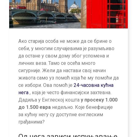
Ако старија особа не може да се брине о
себи, у многим случајевима је разумљиво
да остане у свом дому због успомена и
личних веза. Тамо се осећа много
сигурније. Жели да настави свој начин
живота само уз помоћ која ће му помоћи да
се избори. Ова помоћ је
24-часовна кућна
нега
, која је често финансијски захтевна.
Дадиља у Енглеској кошта
у просеку 1.000
до 1.500 евра
недељно. Које бенефиције
за кућну негу су доступне енглеским
грађанима?
Од чега зависи испуњавање