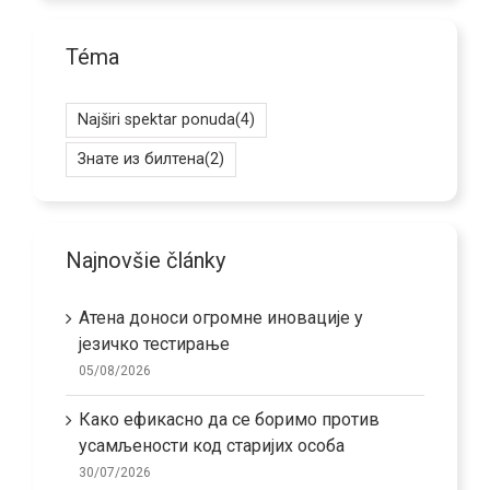
Téma
Najširi spektar ponuda
(4)
Знате из билтена
(2)
Najnovšie články
Атена доноси огромне иновације у
језичко тестирање
05/08/2026
Како ефикасно да се боримо против
усамљености код старијих особа
30/07/2026