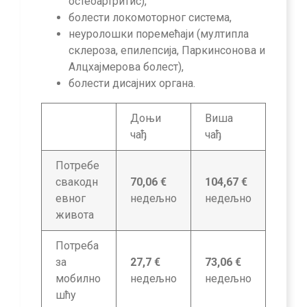
остеоартритис),
болести локомоторног система,
неуролошки поремећаји (мултипла
склероза, епилепсија, Паркинсонова и
Алцхајмерова болест),
болести дисајних органа.
Доњи
Виша
чађ
чађ
Потребе
свакодн
70,06 €
104,67 €
евног
недељно
недељно
живота
Потреба
за
27,7 €
73,06 €
мобилно
недељно
недељно
шћу