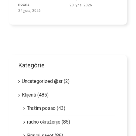
области неге
5 авг
25 јуна, 2026
Kategórie
Uncategorized @sr (2)
Klijenti (485)
Tražim posao (43)
radno okruženje (85)
Pravni savet (89)