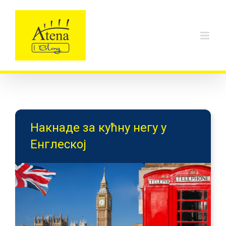
Skip
to
content
Накнаде за кућну негу у
Енглеској