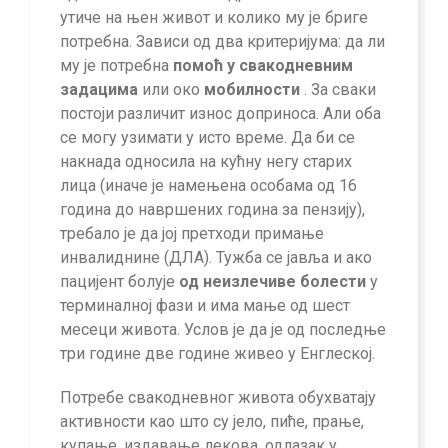
утиче на њен живот и колико му је бриге
потребна. Зависи од два критеријума: да ли
му је потребна
помоћ у свакодневним
задацима
или око
мобилности
. За сваки
постоји различит износ доприноса. Али оба
се могу узимати у исто време. Да би се
накнада односила на кућну негу старих
лица (иначе је намењена особама од 16
година до навршених година за пензију),
требало је да јој претходи примање
инвалиднине (ДЛА). Тужба се јавља и ако
пацијент болује
од неизлечиве болести
у
терминалној фази и има мање од шест
месеци живота. Услов је да је од последње
три године две године живео у Енглеској.
Потребе свакодневног живота обухватају
активности као што су јело, пиће, прање,
купање, издавање лекова, одлазак у