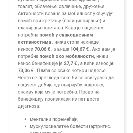
тоалет, облачење, свлачење, дружење.
Активности везане за мобилност укључују:
помоћ при кретању (позиционирање) и
планирање кретања. Када је пацијенту
потребна
помоћ у свакодневним
активностима
, нижа стопа накнаде
износи
70,06 €
, а виша
104,67 €
. Ако вам је
потребна
помоћ око мобилности,
нижи
износ бенефиције је
27,7 €
, а већи износ
је
73,06 €
. Плаћа се сваке четири недеље.
Често се прегледа како би се осигурало да
пацијент добије одговарајућу подршку,
онакву која му је потребна. Право на
бенефицију произилази из пет врста
дијагноза:
ментални поремећаји,
мускулоскелетне болести (артритис,