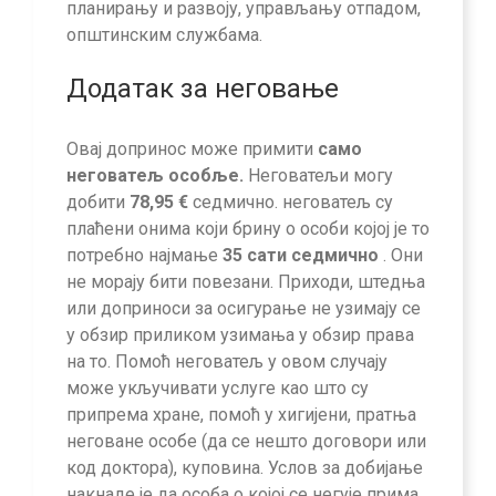
планирању и развоју, управљању отпадом,
општинским службама.
Додатак за неговање
Овај допринос може примити
само
неговатељ особље.
Неговатељи могу
добити
78,95 €
седмично. неговатељ су
плаћени онима који брину о особи којој је то
потребно најмање
35 сати седмично
. Они
не морају бити повезани. Приходи, штедња
или доприноси за осигурање не узимају се
у обзир приликом узимања у обзир права
на то. Помоћ неговатељ у овом случају
може укључивати услуге као што су
припрема хране, помоћ у хигијени, пратња
неговане особе (да се нешто договори или
код доктора), куповина. Услов за добијање
накнаде је да особа о којој се негује прима