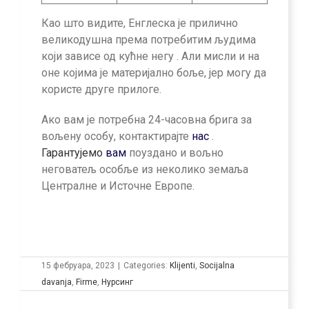
Као што видите, Енглеска је прилично
великодушна према потребитим људима
који зависе од кућне негу . Али мисли и на
оне којима је материјално боље, јер могу да
користе друге прилоге.
Ако вам је потребна 24-часовна брига за
вољену особу, контактирајте
нас
.
Гарантујемо
вам
поуздано и вољно
неговатељ особље из неколико земаља
Централне и Источне Европе.
15 фебруара, 2023
|
Categories:
Klijenti
,
Socijalna
davanja
,
Firme
,
Нурсинг