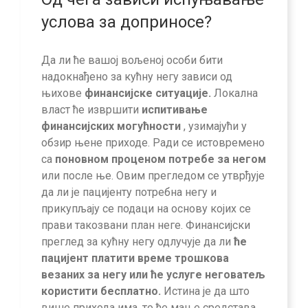
услова за доприносе?
Да ли ће вашој вољеној особи бити
надокнађено за кућну негу зависи од
њихове
финансијске ситуације.
Локална
власт ће извршити
испитивање
финансијских могућности
, узимајући у
обзир њене приходе. Ради се истовремено
са
поновном проценом потребе за негом
или после ње. Овим прегледом се утврђује
да ли је пацијенту потребна негу и
прикупљају се подаци на основу којих се
прави такозвани план неге. Финансијски
преглед за кућну негу одлучује да ли
ће
пацијент платити време трошкова
везаних за негу или ће услуге неговатељ
користити бесплатно.
Истина је да што
више прихода има, то ће мање средстава