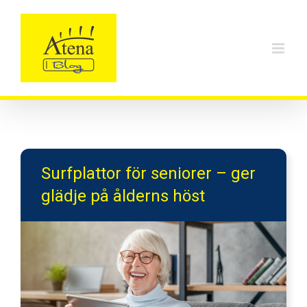
Skip
to
content
Surfplattor för seniorer – ger
glädje på ålderns höst