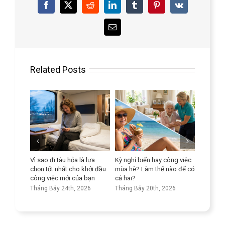
Facebook
X
Reddit
LinkedIn
Tumblr
Pinterest
Vk
Email
Related Posts
ả để
Vì sao đi tàu hỏa là lựa
Kỳ nghỉ biển hay công việc
Nâng ca
n ở người
chọn tốt nhất cho khởi đầu
mùa hè? Làm thế nào để có
ngữ của
công việc mới của bạn
cả hai?
Tháng Bả
26
Tháng Bảy 24th, 2026
Tháng Bảy 20th, 2026