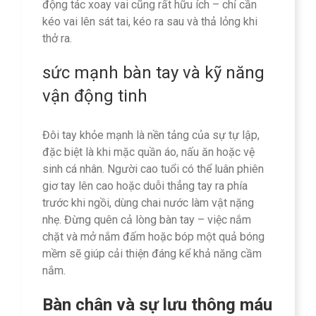
động tác xoay vai cũng rất hữu ích – chỉ cần
kéo vai lên sát tai, kéo ra sau và thả lỏng khi
thở ra.
sức mạnh bàn tay và kỹ năng
vận động tinh
Đôi tay khỏe mạnh là nền tảng của sự tự lập,
đặc biệt là khi mặc quần áo, nấu ăn hoặc vệ
sinh cá nhân. Người cao tuổi có thể luân phiên
giơ tay lên cao hoặc duỗi thẳng tay ra phía
trước khi ngồi, dùng chai nước làm vật nặng
nhẹ. Đừng quên cả lòng bàn tay – việc nắm
chặt và mở nắm đấm hoặc bóp một quả bóng
mềm sẽ giúp cải thiện đáng kể khả năng cầm
nắm.
Bàn chân và sự lưu thông máu