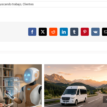
uscando trabajo
,
Clientes
Facebook
X
Reddit
LinkedIn
Tumblr
Pinterest
Vk