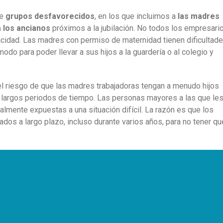
de
grupos desfavorecidos
, en los que incluimos a
las madres
a los ancianos
próximos a la jubilación. No todos los empresari
acidad. Las madres con permiso de maternidad tienen dificultad
odo para poder llevar a sus hijos a la guardería o al colegio y
 riesgo de que las madres trabajadoras tengan a menudo hijos
te largos periodos de tiempo. Las personas mayores a las que le
gualmente expuestas a una situación difícil. La razón es que los
os a largo plazo, incluso durante varios años, para no tener qu