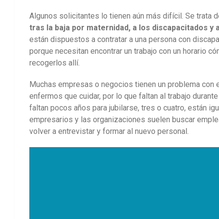
Algunos solicitantes lo tienen aún más difícil. Se trata 
tras la
baja por maternidad, a los discapacitados y 
están dispuestos a contratar a una persona con discap
porque necesitan encontrar un trabajo con un horario cóm
recogerlos allí.
Muchas empresas o negocios tienen un problema con el
enfermos que cuidar, por lo que faltan al trabajo duran
faltan pocos años para jubilarse, tres o cuatro, están i
empresarios y las organizaciones suelen buscar emplead
volver a entrevistar y formar al nuevo personal.