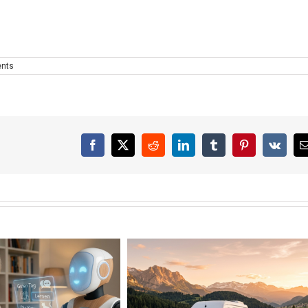
ents
Facebook
X
Reddit
LinkedIn
Tumblr
Pinterest
Vk