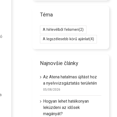
Téma
A hírlevélből felismeri
(2)
zó
A legszélesebb körű ajánlat
(4)
Najnovšie články
Az Atena hatalmas újítást hoz
a nyelvvizsgáztatás területén
05/08/2026
a
Hogyan lehet hatékonyan
leküzdeni az idősek
magányát?