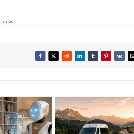
llalatok
Facebook
X
Reddit
LinkedIn
Tumblr
Pinterest
Vk