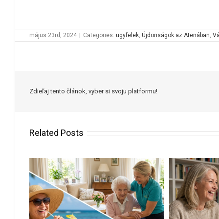
május 23rd, 2024
|
Categories:
ügyfelek
,
Újdonságok az Atenában
,
Vá
Zdieľaj tento článok, vyber si svoju platformu!
Related Posts