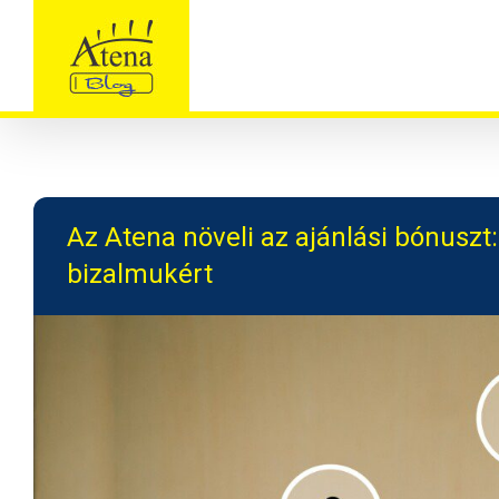
Skip
to
content
Az Atena növeli az ajánlási bónusz
bizalmukért