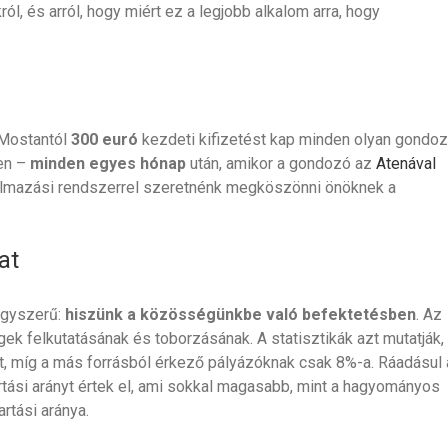
ól, és arról, hogy miért ez a legjobb alkalom arra, hogy
. Mostantól
300 euró
kezdeti kifizetést kap minden olyan gondo
den –
minden egyes hónap
után, amikor a gondozó az
Atenával
talmazási rendszerrel szeretnénk megköszönni önöknek a
at
egyszerű:
hiszünk a közösségünkbe való befektetésben
. Az
gek felkutatásának és toborzásának. A statisztikák azt mutatják,
ot, míg a más forrásból érkező pályázóknak csak 8%-a. Ráadásul 
rtási arányt értek el, ami sokkal magasabb, mint a hagyományos
tási aránya.