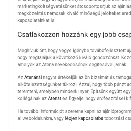
marketingköltségvetésünket átcsoportosítjuk az ajánlá
megközelítés nemcsak kiváló minőségű jelölteket ered
kapcsolatainkat is.
Csatlakozzon hozzánk egy jobb csa
Meghívjuk önt, hogy vegye igénybe továbbfejlesztett aj
hogy megtaláljuk a következő kiváló gondozónkat. Kezdj
amelyek az Atena növekedésének segítésével járnak.
Az
Atenánál
nagyra értékeljük az ön bizalmát és támogat
elkötelezettségünket tükrözi. Azzal, hogy több pénzt 
teremteni, amelyben mindenki nyer. Építsünk együtt egy
kollégáinak az
Atenát
és figyelje, hogy erőfeszítései ki
Ha további információt szeretne kapni az ajánlóprogram
el weboldalunkra, vagy
lépjen kapcsolatba
toborzási csa