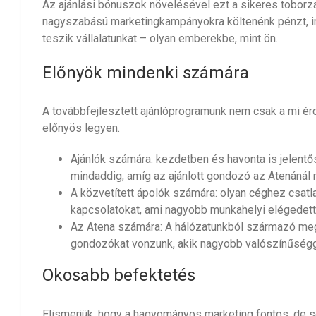
Az ajánlási bónuszok növelésével ezt a sikeres toborzá
nagyszabású marketingkampányokra költenénk pénzt, in
teszik vállalatunkat – olyan emberekbe, mint ön.
Előnyök mindenki számára
A továbbfejlesztett ajánlóprogramunk nem csak a mi ér
előnyös legyen.
Ajánlók számára: kezdetben és havonta is jelent
mindaddig, amíg az ajánlott gondozó az Atenánál 
A közvetített ápolók számára: olyan céghez csat
kapcsolatokat, ami nagyobb munkahelyi elégede
Az Atena számára: A hálózatunkból származó meg
gondozókat vonzunk, akik nagyobb valószínűségg
Okosabb befektetés
Elismerjük, hogy a hagyományos marketing fontos, de s