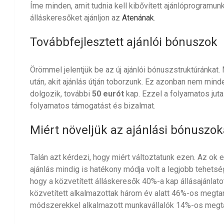
Íme minden, amit tudnia kell kibővített ajánlóprogramunkr
álláskeresőket ajánljon az
Atenának
.
Továbbfejlesztett ajánlói bónuszok
Örömmel jelentjük be az új ajánlói bónuszstruktúránkat
után, akit ajánlás útján toborzunk. Ez azonban nem min
dolgozik, további
50 eurót
kap. Ezzel a folyamatos ju
folyamatos támogatást és bizalmat.
Miért növeljük az ajánlási bónuszok
Talán azt kérdezi, hogy miért változtatunk ezen. Az ok 
ajánlás mindig is hatékony módja volt a legjobb tehetsé
hogy a közvetített álláskeresők 40%-a kap állásajánlat
közvetített alkalmazottak három év alatt 46%-os megta
módszerekkel alkalmazott munkavállalók 14%-os megtar