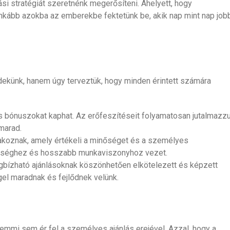
si stratégiát szeretnénk megerősíteni. Ahelyett, hogy
kább azokba az emberekbe fektetünk be, akik nap mint nap job
dekünk, hanem úgy terveztük, hogy minden érintett számára
ős bónuszokat kaphat. Az erőfeszítéseit folyamatosan jutalmazz
marad.
lakoznak, amely értékeli a minőséget és a személyes
ttséghez és hosszabb munkaviszonyhoz vezet.
bízható ajánlásoknak köszönhetően elkötelezett és képzett
el maradnak és fejlődnek velünk.
emmi sem ér fel a személyes ajánlás erejével. Azzal, hogy a