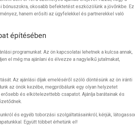
si bónuszokra, okosabb befektetést eszközölünk a jövőnkbe. Ez
ményez, hanem erősíti az ügyfelekkel és partnerekkel való
pat építésében
ánlási programunkat. Az ön kapcsolatai lehetnek a kulcsa annak,
en el még ma ajánlani és élvezze a nagylelkű jutalmakat,
ását. Az ajánlási díjak emeléséről szóló döntésünk az ön iránti
adunk az önök kezébe, megpróbálunk egy olyan helyzetet
 erősebb és elkötelezettebb csapatot. Ajánlja barátainak és
fizetődnek.
unkról és egyéb toborzási szolgáltatásainkról, kérjük, látogasso
patunkkal. Együtt többet érhetünk el!