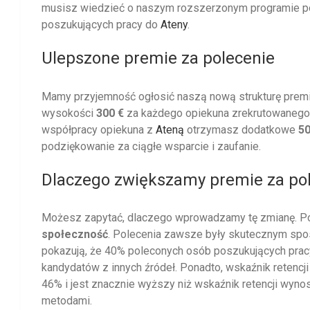
musisz wiedzieć o naszym rozszerzonym programie pol
poszukujących pracy do
Ateny
.
Ulepszone premie za polecenie
Mamy przyjemność ogłosić naszą nową strukturę premi
wysokości
300 €
za każdego opiekuna zrekrutowanego 
współpracy opiekuna z
Ateną
otrzymasz dodatkowe
50
podziękowanie za ciągłe wsparcie i zaufanie.
Dlaczego zwiększamy premie za po
Możesz zapytać, dlaczego wprowadzamy tę zmianę. Po
społeczność
. Polecenia zawsze były skutecznym sposo
pokazują, że 40% poleconych osób poszukujących prac
kandydatów z innych źródeł. Ponadto, wskaźnik retencj
46% i jest znacznie wyższy niż wskaźnik retencji wyn
metodami.