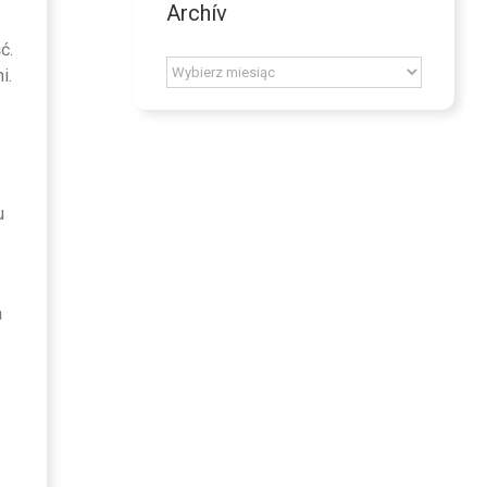
Archív
ć.
Archív
i.
u
a