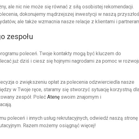
ny, ale nic nie może się równać z siłą osobistej rekomendacji.
lecenia, dokonujemy mądrzejszej inwestycji w naszą przyszłoś
datów, ale także wzmacnia nasze relacje z klientami i partneram
go zespołu
rogramu poleceń. Twoje kontakty mogą być kluczem do
lecać już dziś i ciesz się hojnymi nagrodami za pomoc w rozwoj
ecyzja o zwiększeniu opłat za polecenia odzwierciedla nasze
ędzy w Twoje ręce, staramy się stworzyć sytuację korzystną dl
ażowany zespół. Poleć
Atenę
swoim znajomym i
acają.
mu poleceń i innych usług rekrutacyjnych, odwiedź naszą stronę
utacyjnym. Razem możemy osiągnąć więcej!