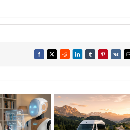
Facebook
X
Reddit
LinkedIn
Tumblr
Pinterest
Vk