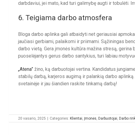
darbdaviui, jei mato, kad turi galimybę augti ir tobulėti. 
6. Teigiama darbo atmosfera
Bloga darbo aplinka gali atbaidyti net geriausiai apmoka
jaučiasi gerbiami, palaikomi ir priimami. Sąžiningas be
darbo vietą. Gera įmonės kultūra mažina stresą, gerina 
puoselėjantys gerus darbo santykius, turi labiau motyvu
„Atena”
žino, ką darbuotojai vertina. Kandidatus jungiame
stabilų darbą, karjeros augimą ir palankią darbo aplinką
svetainėje ir jau šiandien raskite tinkamą darbą!
20 vasario, 2025
|
Categories:
Klientai
,
Įmonės
,
Darbuotojai
,
Darbo rin