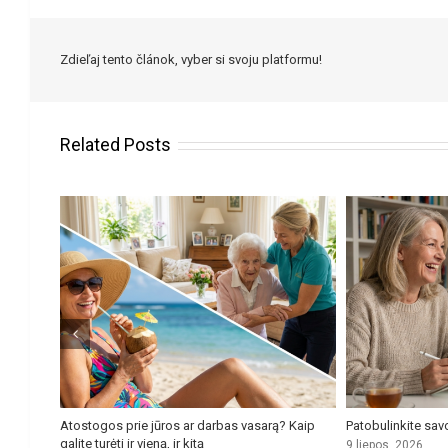
Zdieľaj tento článok, vyber si svoju platformu!
Related Posts
Atostogos prie jūros ar darbas vasarą? Kaip
Patobulinkite sav
galite turėti ir vieną, ir kitą
9 liepos, 2026