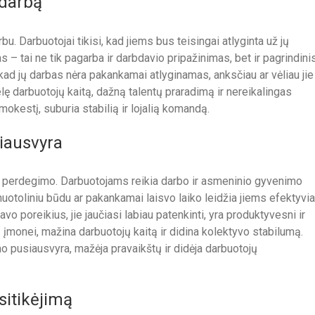
 darbą
. Darbuotojai tikisi, kad jiems bus teisingai atlyginta už jų
s – tai ne tik pagarba ir darbdavio pripažinimas, bet ir pagrindini
 kad jų darbas nėra pakankamai atlyginamas, anksčiau ar vėliau jie
lę darbuotojų kaitą, dažną talentų praradimą ir nereikalingas
okestį, suburia stabilią ir lojalią komandą.
iausvyra
ie perdegimo. Darbuotojams reikia darbo ir asmeninio gyvenimo
uotoliniu būdu ar pakankamai laisvo laiko leidžia jiems efektyvi
avo poreikius, jie jaučiasi labiau patenkinti, yra produktyvesni ir
ą įmonei, mažina darbuotojų kaitą ir didina kolektyvo stabilumą.
 pusiausvyra, mažėja pravaikštų ir didėja darbuotojų
sitikėjimą