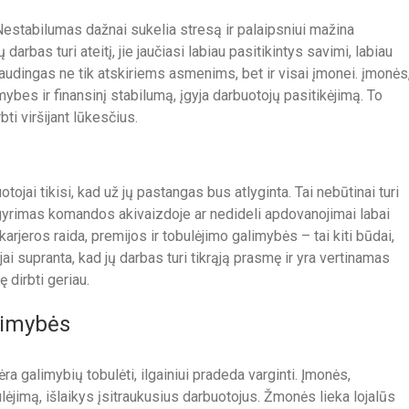
Nestabilumas dažnai sukelia stresą ir palaipsniui mažina
jų darbas turi ateitį, jie jaučiasi labiau pasitikintys savimi, labiau
s naudingas ne tik atskiriems asmenims, bet ir visai įmonei. įmonės
mybes ir finansinį stabilumą, įgyja darbuotojų pasitikėjimą. To
ti viršijant lūkesčius.
tojai tikisi, kad už jų pastangas bus atlyginta. Tai nebūtinai turi
pagyrimas komandos akivaizdoje ar nedideli apdovanojimai labai
arjeros raida, premijos ir tobulėjimo galimybės – tai kiti būdai,
i supranta, kad jų darbas turi tikrąją prasmę ir yra vertinamas
 dirbti geriau.
limybės
a galimybių tobulėti, ilgainiui pradeda varginti. Įmonės,
ėjimą, išlaikys įsitraukusius darbuotojus. Žmonės lieka lojalūs