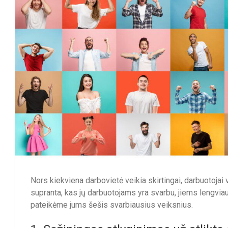
Nors kiekviena darbovietė veikia skirtingai, darbuotojai
supranta, kas jų darbuotojams yra svarbu, jiems lengviau i
pateikėme jums šešis svarbiausius veiksnius.