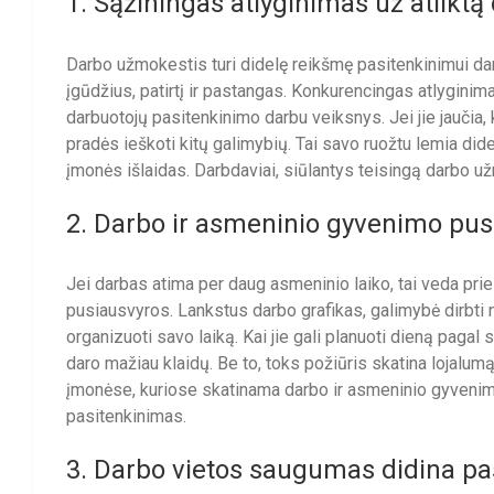
1. Sąžiningas atlyginimas už atliktą
Darbo užmokestis turi didelę reikšmę pasitenkinimui darbu
įgūdžius, patirtį ir pastangas. Konkurencingas atlyginima
darbuotojų pasitenkinimo darbu veiksnys. Jei jie jaučia,
pradės ieškoti kitų galimybių. Tai savo ruožtu lemia dide
įmonės išlaidas. Darbdaviai, siūlantys teisingą darbo užm
2. Darbo ir asmeninio gyvenimo pus
Jei darbas atima per daug asmeninio laiko, tai veda pr
pusiausvyros. Lankstus darbo grafikas, galimybė dirbti n
organizuoti savo laiką. Kai jie gali planuoti dieną pagal s
daro mažiau klaidų. Be to, toks požiūris skatina lojalum
įmonėse, kuriose skatinama darbo ir asmeninio gyvenimo
pasitenkinimas.
3. Darbo vietos saugumas didina pa