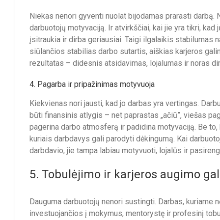
Niekas nenori gyventi nuolat bijodamas prarasti darbą. 
darbuotojų motyvaciją. Ir atvirkščiai, kai jie yra tikri, kad 
įsitraukia ir dirba geriausiai. Taigi ilgalaikis stabiluma
siūlančios stabilias darbo sutartis, aiškias karjeros gali
rezultatas – didesnis atsidavimas, lojalumas ir noras dirb
4. Pagarba ir pripažinimas motyvuoja
Kiekvienas nori jausti, kad jo darbas yra vertingas. Darbuo
būti finansinis atlygis – net paprastas „ačiū”, viešas 
pagerina darbo atmosferą ir padidina motyvaciją. Be to, k
kuriais darbdavys gali parodyti dėkingumą. Kai darbuotoja
darbdavio, jie tampa labiau motyvuoti, lojalūs ir pasirengę
5. Tobulėjimo ir karjeros augimo ga
Dauguma darbuotojų nenori sustingti. Darbas, kuriame nėr
investuojančios į mokymus, mentorystę ir profesinį tobul