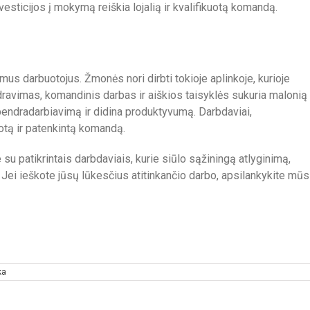
Investicijos į mokymą reiškia lojalią ir kvalifikuotą komandą.
mus darbuotojus. Žmonės nori dirbti tokioje aplinkoje, kurioje
ndravimas, komandinis darbas ir aiškios taisyklės sukuria malonią
bendradarbiavimą ir didina produktyvumą. Darbdaviai,
otą ir patenkintą komandą.
 su patikrintais darbdaviais, kurie siūlo sąžiningą atlyginimą,
. Jei ieškote jūsų lūkesčius atitinkančio darbo, apsilankykite mū
ka