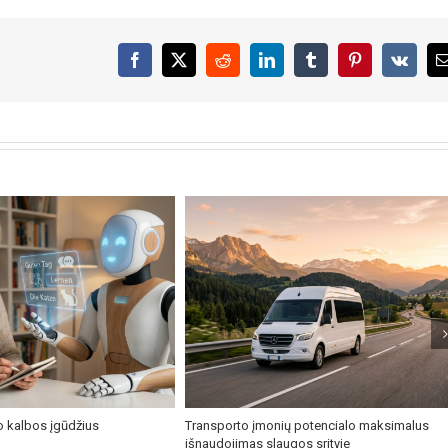
Facebook
X
Reddit
LinkedIn
Tumblr
Pinterest
Vk
o kalbos įgūdžius
Transporto įmonių potencialo maksimalus
išnaudojimas slaugos srityje