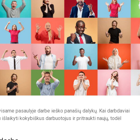
 visame pasaulyje darbe ieško panašių dalykų. Kai darbdaviai
šlaikyti kokybiškus darbuotojus ir pritraukti naujų, todėl