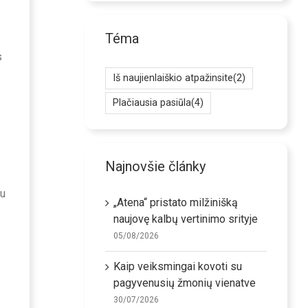
Téma
s
Iš naujienlaiškio atpažinsite
(2)
Plačiausia pasiūla
(4)
Najnovšie články
au
„Atena“ pristato milžinišką
naujovę kalbų vertinimo srityje
05/08/2026
Kaip veiksmingai kovoti su
pagyvenusių žmonių vienatve
30/07/2026