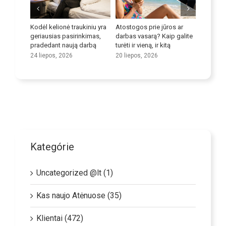
ovoti su
Kodėl kelionė traukiniu yra
Atostogos prie jūros ar
Patobuli
ių
geriausias pasirinkimas,
darbas vasarą? Kaip galite
įgūdžius
pradedant naują darbą
turėti ir vieną, ir kitą
9 liepos,
24 liepos, 2026
20 liepos, 2026
Kategórie
Uncategorized @lt (1)
Kas naujo Atėnuose (35)
Klientai (472)