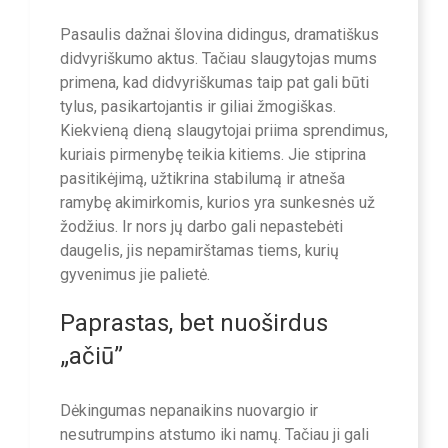
Pasaulis dažnai šlovina didingus, dramatiškus
didvyriškumo aktus. Tačiau slaugytojas mums
primena, kad didvyriškumas taip pat gali būti
tylus, pasikartojantis ir giliai žmogiškas.
Kiekvieną dieną slaugytojai priima sprendimus,
kuriais pirmenybę teikia kitiems. Jie stiprina
pasitikėjimą, užtikrina stabilumą ir atneša
ramybę akimirkomis, kurios yra sunkesnės už
žodžius. Ir nors jų darbo gali nepastebėti
daugelis, jis nepamirštamas tiems, kurių
gyvenimus jie palietė.
Paprastas, bet nuoširdus
„ačiū”
Dėkingumas nepanaikins nuovargio ir
nesutrumpins atstumo iki namų. Tačiau ji gali