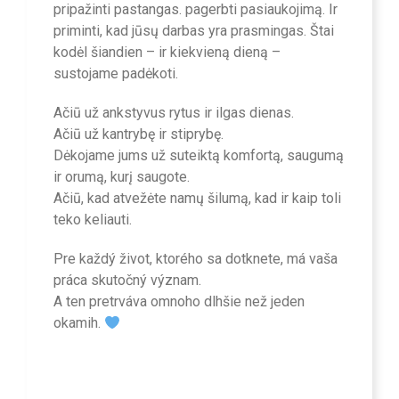
pripažinti pastangas. pagerbti pasiaukojimą. Ir
priminti, kad jūsų darbas yra prasmingas. Štai
kodėl šiandien – ir kiekvieną dieną –
sustojame padėkoti.
Ačiū už ankstyvus rytus ir ilgas dienas.
Ačiū už kantrybę ir stiprybę.
Dėkojame jums už suteiktą komfortą, saugumą
ir orumą, kurį saugote.
Ačiū, kad atvežėte namų šilumą, kad ir kaip toli
teko keliauti.
Pre každý život, ktorého sa dotknete, má vaša
práca skutočný význam.
A ten pretrváva omnoho dlhšie než jeden
okamih.