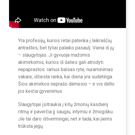
Yra profesijų, kurios retai patenka į laikraščių
antraštes, bet tyliai palaiko pasaulį. Viena iš jų
– slaugytojas. Ji gyvuoja mažomis
akimirkomis, kurios iš šalies gali atrodyti
nepaprastos: ramus balsas ryte, nuraminimas
vakare, ištiesta ranka, kai diena yra sudėtinga.
Šios akimirkos neprašo dėmesio – ir vis dėlto
jos keičia gyvenimus.
Slaugytojai įsitraukia į kitų žmonių kasdienį
ritmą ir paverčia jį saugiu, intymiu ir žmogišku.
Jie tai daro ištvermingai, net ir tada, kai jiems
trūksta jėgų.