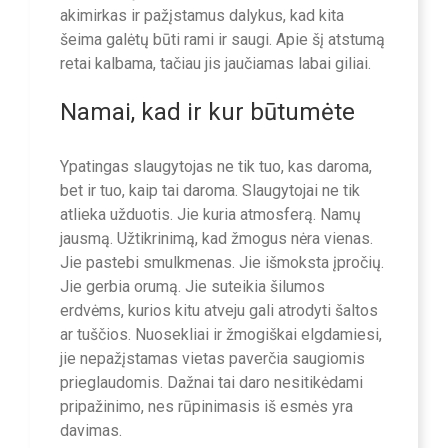
akimirkas ir pažįstamus dalykus, kad kita
šeima galėtų būti rami ir saugi. Apie šį atstumą
retai kalbama, tačiau jis jaučiamas labai giliai.
Namai, kad ir kur būtumėte
Ypatingas slaugytojas ne tik tuo, kas daroma,
bet ir tuo, kaip tai daroma. Slaugytojai ne tik
atlieka užduotis. Jie kuria atmosferą. Namų
jausmą. Užtikrinimą, kad žmogus nėra vienas.
Jie pastebi smulkmenas. Jie išmoksta įpročių.
Jie gerbia orumą. Jie suteikia šilumos
erdvėms, kurios kitu atveju gali atrodyti šaltos
ar tuščios. Nuosekliai ir žmogiškai elgdamiesi,
jie nepažįstamas vietas paverčia saugiomis
prieglaudomis. Dažnai tai daro nesitikėdami
pripažinimo, nes rūpinimasis iš esmės yra
davimas.