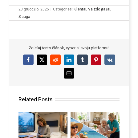
23 gruodžio, 2025
|
Categories:
Klientai
,
Vaizdo įrašai
,
Slauga
Zdieľaj tento článok, vyber si svoju platformu!
Facebook
X
Reddit
LinkedIn
Tumblr
Pinterest
Vk
Email
Related Posts