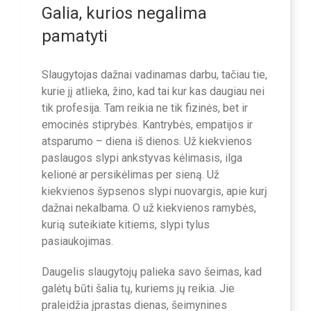
Galia, kurios negalima
pamatyti
Slaugytojas dažnai vadinamas darbu, tačiau tie,
kurie jį atlieka, žino, kad tai kur kas daugiau nei
tik profesija. Tam reikia ne tik fizinės, bet ir
emocinės stiprybės. Kantrybės, empatijos ir
atsparumo – diena iš dienos. Už kiekvienos
paslaugos slypi ankstyvas kėlimasis, ilga
kelionė ar persikėlimas per sieną. Už
kiekvienos šypsenos slypi nuovargis, apie kurį
dažnai nekalbama. O už kiekvienos ramybės,
kurią suteikiate kitiems, slypi tylus
pasiaukojimas.
Daugelis slaugytojų palieka savo šeimas, kad
galėtų būti šalia tų, kuriems jų reikia. Jie
praleidžia įprastas dienas, šeimynines