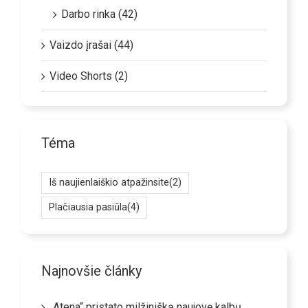
Darbo rinka (42)
Vaizdo įrašai (44)
Video Shorts (2)
Téma
Iš naujienlaiškio atpažinsite
(2)
Plačiausia pasiūla
(4)
Najnovšie články
„Atena“ pristato milžinišką naujovę kalbų