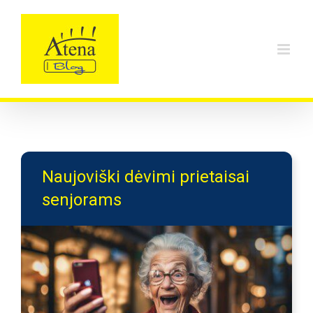
Skip
to
content
Naujoviški dėvimi prietaisai
senjorams