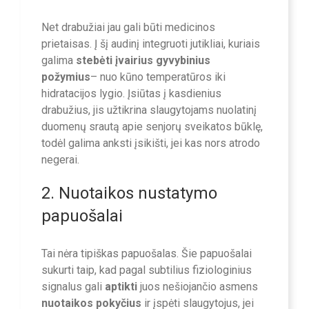
Net drabužiai jau gali būti medicinos
prietaisas. Į šį audinį integruoti jutikliai, kuriais
galima
stebėti įvairius gyvybinius
požymius
– nuo kūno temperatūros iki
hidratacijos lygio. Įsiūtas į kasdienius
drabužius, jis užtikrina slaugytojams nuolatinį
duomenų srautą apie senjorų sveikatos būklę,
todėl galima anksti įsikišti, jei kas nors atrodo
negerai.
2. Nuotaikos nustatymo
papuošalai
Tai nėra tipiškas papuošalas. Šie papuošalai
sukurti taip, kad pagal subtilius fiziologinius
signalus gali
aptikti
juos nešiojančio asmens
nuotaikos pokyčius
ir įspėti slaugytojus, jei