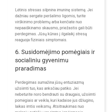
Lėtinis stresas silpnina imuninę sistemą. Jei
dažniau sergate peršalimo ligomis, turite
virškinimo problemų arba kenčiate nuo
nepaaiškinamo skausmo, priežastis gali būti
perdegimas. Jūsų kūnas į ilgalaikį stresą
reaguoja fiziniais simptomais.
6. Susidomėjimo pomėgiais ir
socialiniu gyvenimu
praradimas
Perdegimas sumažina jūsų entuziazmą
užsiimti tuo, kas anksčiau patiko. Jei
nebeturite noro bendrauti su draugais, užsiimti
pomėgiais ar veikla, kuri kadaise jus džiugino,
laikas imtis veiksmų. Atsitraukimas nuo