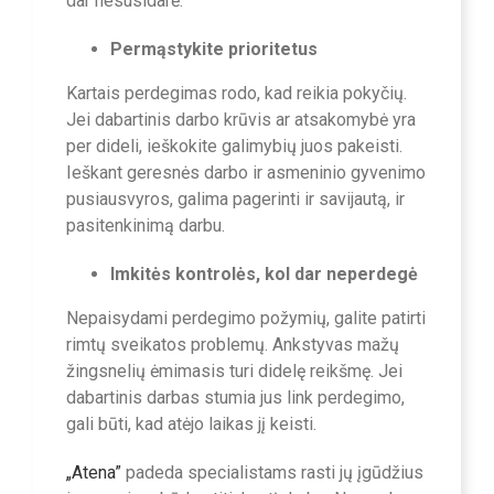
dar nesusidarė.
Permąstykite prioritetus
Kartais perdegimas rodo, kad reikia pokyčių.
Jei dabartinis darbo krūvis ar atsakomybė yra
per dideli, ieškokite galimybių juos pakeisti.
Ieškant geresnės darbo ir asmeninio gyvenimo
pusiausvyros, galima pagerinti ir savijautą, ir
pasitenkinimą darbu.
Imkitės kontrolės, kol dar neperdegė
Nepaisydami perdegimo požymių, galite patirti
rimtų sveikatos problemų. Ankstyvas mažų
žingsnelių ėmimasis turi didelę reikšmę. Jei
dabartinis darbas stumia jus link perdegimo,
gali būti, kad atėjo laikas jį keisti.
„Atena”
padeda specialistams rasti jų įgūdžius