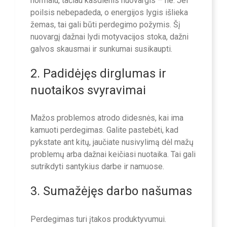
normalu, tačiau kasdienis nuovargis – ne. Jei
poilsis nebepadeda, o energijos lygis išlieka
žemas, tai gali būti perdegimo požymis. Šį
nuovargį dažnai lydi motyvacijos stoka, dažni
galvos skausmai ir sunkumai susikaupti.
2. Padidėjęs dirglumas ir
nuotaikos svyravimai
Mažos problemos atrodo didesnės, kai ima
kamuoti perdegimas. Galite pastebėti, kad
pykstate ant kitų, jaučiate nusivylimą dėl mažų
problemų arba dažnai keičiasi nuotaika. Tai gali
sutrikdyti santykius darbe ir namuose.
3. Sumažėjęs darbo našumas
Perdegimas turi įtakos produktyvumui.