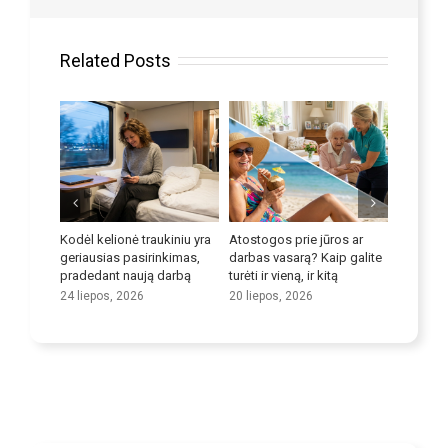
Related Posts
aukiniu yra
Atostogos prie jūros ar
Patobulinkite savo kalbos
Trans
rinkimas,
darbas vasarą? Kaip galite
įgūdžius
pote
ą darbą
turėti ir vieną, ir kitą
išna
9 liepos, 2026
srityj
20 liepos, 2026
25 bi