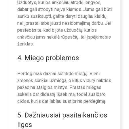
Užduotys, kurios anksčiau atrodė lengvos,
dabar gali atrodyti neįveikiamos. Jums gali būti
sunku susikaupti, galite daryti daugiau klaidų
nei įprastai arba jausti nesidomėjimą darbu. Jei
pastebėsite, kad bijote užduočių, kurios
anksčiau jums nekėlė rūpesčių, tai įspėjamasis
ženklas.
4. Miego problemos
Perdegimas dažnai sutrikdo miegą. Vieni
žmonės sunkiai užmiega, o kitus vidury nakties
pažadina staigios mintys. Prastas miegas
sukelia dar didesnį išsekimą, todėl susidaro
ciklas, kuris dar labiau sustiprina perdegimą.
5. Dažniausiai pasitaikančios
ligos