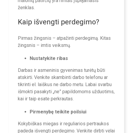
malonių patirčių yra rimtas įspėjamasis
ženklas.
Kaip išvengti perdegimo?
Pirmas žingsnis – atpažinti perdegimą. Kitas
žingsnis – imtis veiksmų.
Nustatykite ribas
Darbas ir asmeninis gyvenimas turėtų būti
atskirti. Venkite skambinti darbo telefonu ar
tikrinti el. laiškus ne darbo metu. Labai svarbu
išmokti pasakyti „ne” papildomoms užduotims,
kai ir taip esate perkrautas.
Pirmenybę teikite poilsiui
Kokybiškas miegas ir reguliarios pertraukos
padeda išvengti perdegimo. Venkite dirbti vėlai