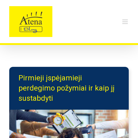
Skip
to
content
Pirmieji įspėjamieji
perdegimo požymiai ir kaip jį
sustabdyti