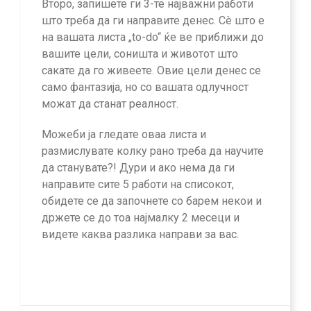
Второ, запишете ги 3-те најважни работи
што треба да ги направите денес. Сè што е
на вашата листа „to-do“ ќе ве приближи до
вашите цели, соништа и животот што
сакате да го живеете. Овие цели денес се
само фантазија, но со вашата одлучност
можат да станат реалност.
Можеби ја гледате оваа листа и
размислувате колку рано треба да научите
да станувате?! Дури и ако нема да ги
направите сите 5 работи на списокот,
обидете се да започнете со барем некои и
држете се до тоа најмалку 2 месеци и
видете каква разлика направи за вас.