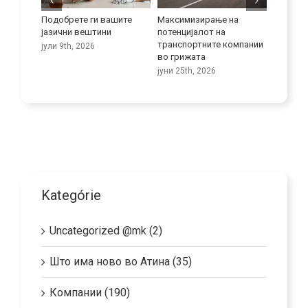
 се
Подобрете ги вашите
Максимизирање на
Нова ер
меноста
јазични вештини
потенцијалот на
на лица
ца
транспортните компании
за друг
јули 9th, 2026
во грижата
јуни 18t
јуни 25th, 2026
Kategórie
Uncategorized @mk (2)
Што има ново во Атина (35)
Компании (190)