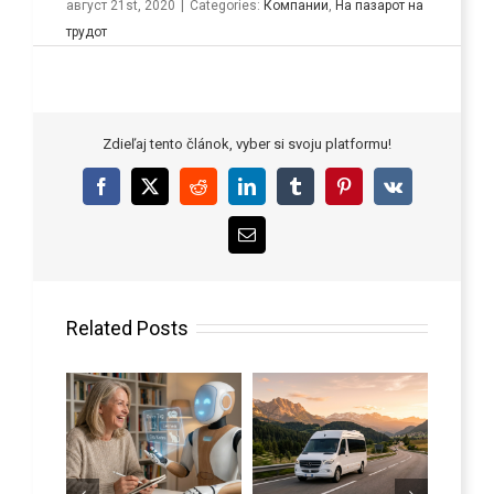
август 21st, 2020
|
Categories:
Компании
,
На пазарот на
трудот
Zdieľaj tento článok, vyber si svoju platformu!
Facebook
X
Reddit
LinkedIn
Tumblr
Pinterest
Vk
Email
Related Posts