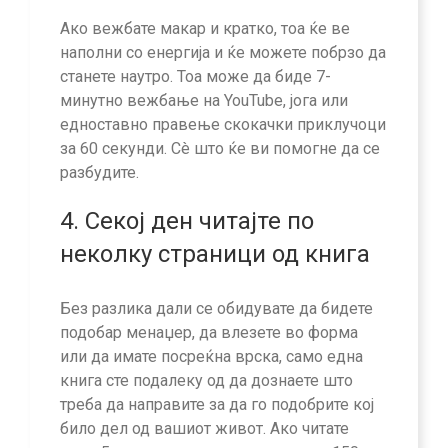
Ако вежбате макар и кратко, тоа ќе ве
наполни со енергија и ќе можете побрзо да
станете наутро. Тоа може да биде 7-
минутно вежбање на YouTube, јога или
едноставно правење скокачки приклучоци
за 60 секунди. Сè што ќе ви помогне да се
разбудите.
4. Секој ден читајте по
неколку страници од книга
Без разлика дали се обидувате да бидете
подобар менаџер, да влезете во форма
или да имате посреќна врска, само една
книга сте подалеку од да дознаете што
треба да направите за да го подобрите кој
било дел од вашиот живот. Ако читате