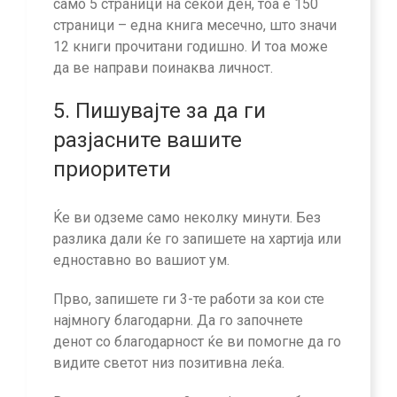
само 5 страници на секои ден, тоа е 150
страници – една книга месечно, што значи
12 книги прочитани годишно. И тоа може
да ве направи поинаква личност.
5. Пишувајте за да ги
разјасните вашите
приоритети
Ќе ви одземе само неколку минути. Без
разлика дали ќе го запишете на хартија или
едноставно во вашиот ум.
Прво, запишете ги 3-те работи за кои сте
најмногу благодарни. Да го започнете
денот со благодарност ќе ви помогне да го
видите светот низ позитивна леќа.