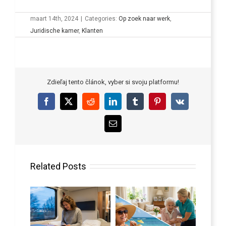
maart 14th, 2024
|
Categories:
Op zoek naar werk
,
Juridische kamer
,
Klanten
Zdieľaj tento článok, vyber si svoju platformu!
Facebook
X
Reddit
LinkedIn
Tumblr
Pinterest
Vk
Email
Related Posts