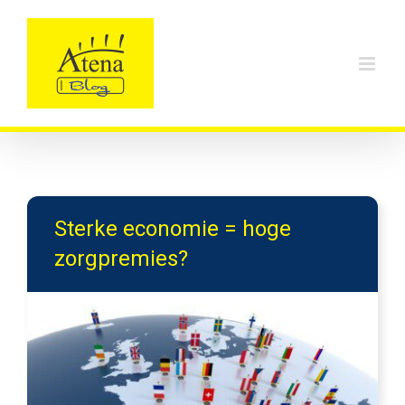
Skip
to
content
Sterke economie = hoge
zorgpremies?