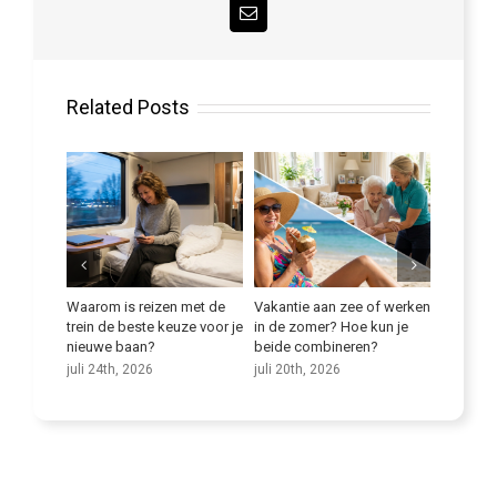
Email
Related Posts
reizen met de
Vakantie aan zee of werken
Verbeter je taalvaardigheid
H
ste keuze voor je
in de zomer? Hoe kun je
v
juli 9th, 2026
an?
beide combineren?
z
026
juli 20th, 2026
j