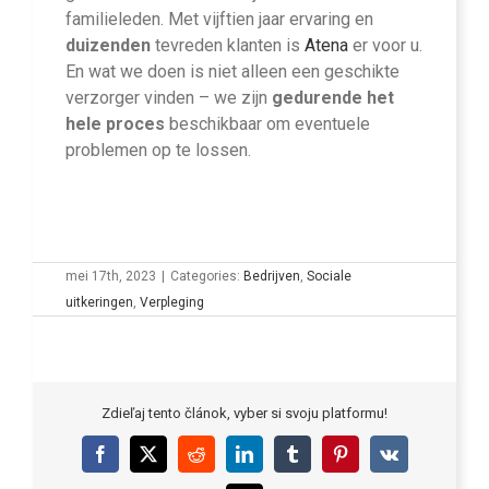
familieleden. Met vijftien jaar ervaring en
duizenden
tevreden klanten is
Atena
er voor u.
En wat we doen is niet alleen een geschikte
verzorger vinden – we zijn
gedurende het
hele proces
beschikbaar om eventuele
problemen op te lossen.
mei 17th, 2023
|
Categories:
Bedrijven
,
Sociale
uitkeringen
,
Verpleging
Zdieľaj tento článok, vyber si svoju platformu!
Facebook
X
Reddit
LinkedIn
Tumblr
Pinterest
Vk