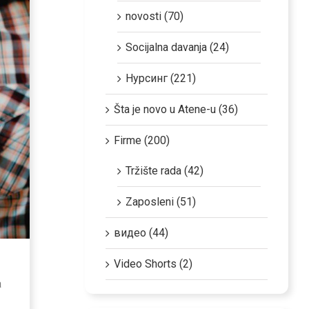
novosti (70)
Socijalna davanja (24)
Нурсинг (221)
Šta je novo u Atene-u (36)
Firme (200)
Tržište rada (42)
Zaposleni (51)
видео (44)
Video Shorts (2)
а