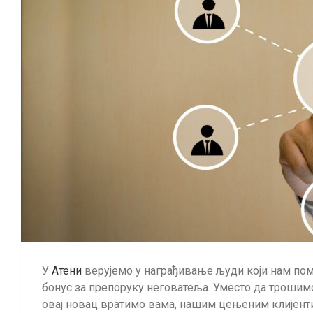
У
Атени
верујемо у награђивање људи који нам пом
бонус за препоруку неговатеља. Уместо да троши
овај новац вратимо вама, нашим цењеним клијенти