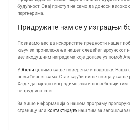
будућност. Овај приступ не само да доноси високок
партнерима.
Придружите нам се у изградњи б
Позивамо вас да искористите предности нашег по
кључ за проналажење нашег следећег врхунског нег
великодушним наградама које долазе уз помоћ Ате
У
Атени
ценимо ваше поверење и подршку. Наша о
посвећеност вама. Стављајући више новца у ваше ру
Хајде да заједно изградимо јачи и посвећенији тим.
се труд исплати.
За више информација о нашем програму препорука
страницу или
контактирајте
наш тим за запошљавањ