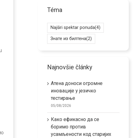
Téma
Najširi spektar ponuda
(4)
Знате из билтена
(2)
ш
Najnovšie články
Атена доноси огромне
иновације у језичко
тестирање
05/08/2026
Како ефикасно да се
боримо против
мо
усамљености код старијих