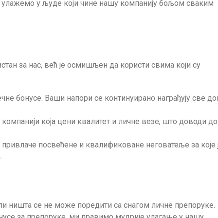
 улажемо у људе који чине нашу компанију бољом сваким
ан за нас, већ је осмишљен да користи свима који су
ечне бонусе. Ваши напори се континуирано награђују све до
 компанији која цени квалитет и личне везе, што доводи до
 привлаче посвећене и квалификоване неговатеље за које 
.
ли ништа се не може поредити са снагом личне препоруке.
усе за препоруке, ми правимо мудрије улагање у нашу