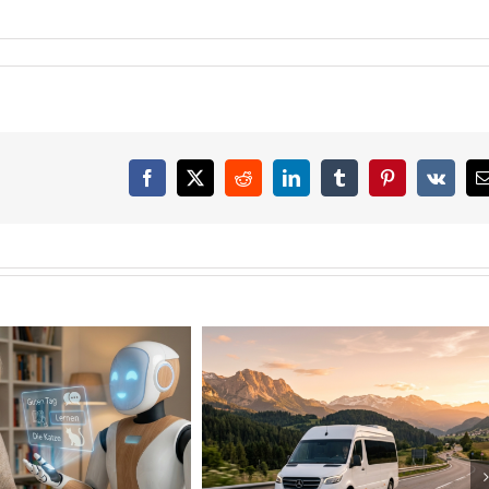
Facebook
X
Reddit
LinkedIn
Tumblr
Pinterest
Vk