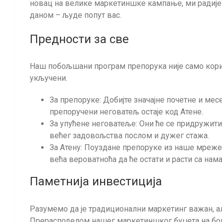
новац на велике маркетиншке кампање, ми радије
даном – људе попут вас.
Предности за све
Наш побољшани програм препорука није само корист
укључени.
За препоруке: Добијте значајне почетне и мес
препоручени неговатељ остаје код Атене.
За упућене неговатеље: Они ће се придружити
већег задовољства послом и дужег стажа.
За Атену: Поуздане препоруке из наше мреже
већа вероватноћа да ће остати и расти са нама
Паметнија инвестиција
Разумемо да је традиционални маркетинг важан, а
Прерасподелом нашег маркетиншког буџета на бон