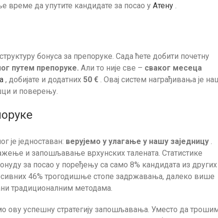
е време да упутите кандидате за посао у
Атену
.
труктуру бонуса за препоруке. Сада ћете добити почетну
ног путем препоруке.
Али то није све –
сваког месеца
а
, добијате и додатних
50 €
. Овај систем награђивања је на
шци и поверењу.
поруке
г је једноставан:
верујемо у улагање у нашу заједницу
.
лажење и запошљавање врхунских талената. Статистике
понуду за посао у поређењу са само 8% кандидата из других
пресивних 46% трогодишње стопе задржавања, далеко више
ани традиционалним методама.
мо ову успешну стратегију запошљавања. Уместо да троши