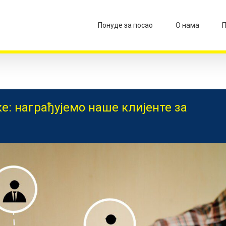
Понуде за посао
О нама
П
е: награђујемо наше клијенте за