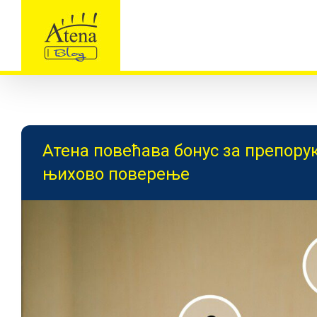
Skip
to
content
Атена повећава бонус за препорук
њихово поверење