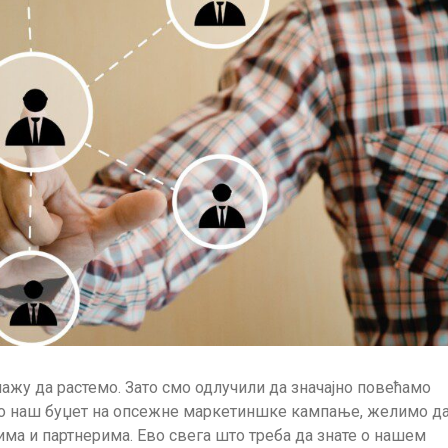
ажу да растемо. Зато смо одлучили да значајно повећамо
мо наш буџет на опсежне маркетиншке кампање, желимо д
ма и партнерима. Ево свега што треба да знате о нашем