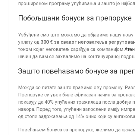
проширеном програму упућивања и зашто је најбољ
Побољшани бонуси за препоруке
Узбуђени смо што можемо да објавимо нашу нову с
уплату од
300 € за сваког неговатеља регрутова
током којег неговатељ сарађује са компанијом
Атен
начин да вам се захвалимо на континуираној подр
Зашто повећавамо бонусе за пре
Можда се питате зашто правимо ову промену. Разло
Препоруке су увек биле ефикасан начин за прона
показују да 40% упућених тражилаца посла добије 
извора. Поред тога, упућени запослени имају им
од стопе задржавања од 14% оних који су ангажов
Повећањем бонуса за препоруке, желимо да ојача