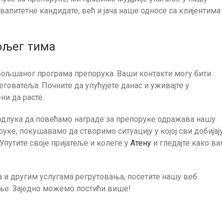
валитетне кандидате, већ и јача наше односе са клијентима
ољег тима
бољшаног програма препорука. Ваши контакти могу бити
оватеља. Почните да упућујете данас и уживајте у
ни да расте.
длука да повећамо награде за препоруке одражава нашу
ке, покушавамо да створимо ситуацију у којој сви добијају
 Упутите своје пријатеље и колеге у
Атену
и гледајте како в
 и другим услугама регрутовања, посетите нашу веб
е. Заједно можемо постићи више!