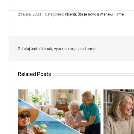
23 маја, 2024
|
Categories:
Klijenti
,
Šta je novo u Atene-u
,
Firme
Zdieľaj tento článok, vyber si svoju platformu!
Related Posts