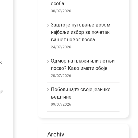
особа
30/07/2026
Зашто је путовање возом
најбољи избор за почетак
вашег новог посла
24/07/2026
Одмор на плажи или летњи
к
посао? Како имати обоје
20/07/2026
Побољшајте своје језичке
је
вештине
09/07/2026
Archív