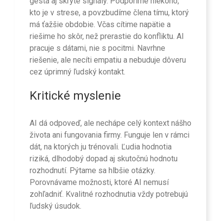
gestá aj skryté signály. Podporíme niekoho,
kto je v strese, a povzbudíme člena tímu, ktorý
má ťažšie obdobie. Včas cítime napätie a
riešime ho skôr, než prerastie do konfliktu. AI
pracuje s dátami, nie s pocitmi. Navrhne
riešenie, ale necíti empatiu a nebuduje dôveru
cez úprimný ľudský kontakt.
Kritické myslenie
AI dá odpoveď, ale nechápe celý kontext nášho
života ani fungovania firmy. Funguje len v rámci
dát, na ktorých ju trénovali. Ľudia hodnotia
riziká, dlhodobý dopad aj skutočnú hodnotu
rozhodnutí. Pýtame sa hlbšie otázky.
Porovnávame možnosti, ktoré AI nemusí
zohľadniť. Kvalitné rozhodnutia vždy potrebujú
ľudský úsudok.