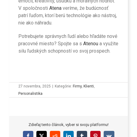
emócií, kreativity, úsudku a morálnych hodnôt.
V spoločnosti
Atena
veríme, že budúcnosť
patrí ľuďom, ktorí berú technológie ako nástroj,
nie ako náhradu.
Potrebujete správnych ľudí alebo hľadáte nové
pracovné miesto? Spojte sa s
Atenou
a využite
silu ľudských schopností vo svoj prospech.
27 novembra, 2025
|
Kategórie:
Firmy
,
Klienti
,
Personalistika
Zdieľaj tento článok, vyber si svoju platformu!