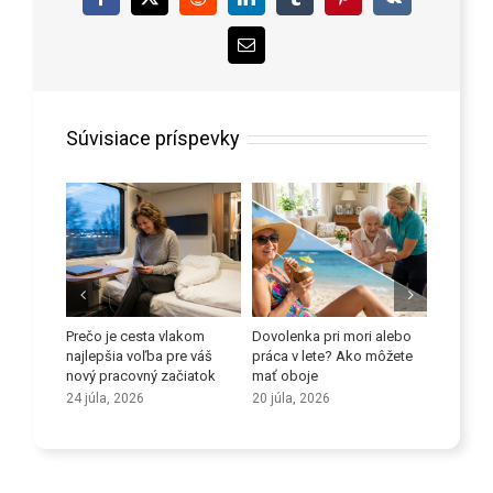
Facebook
X
Reddit
LinkedIn
Tumblr
Pinterest
Vk
Email
Súvisiace príspevky
 proti
Prečo je cesta vlakom
Dovolenka pri mori alebo
Zlepšite
orov
najlepšia voľba pre váš
práca v lete? Ako môžete
schopno
nový pracovný začiatok
mať oboje
9 júla, 2
24 júla, 2026
20 júla, 2026