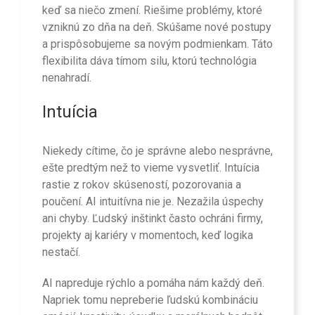
keď sa niečo zmení. Riešime problémy, ktoré
vzniknú zo dňa na deň. Skúšame nové postupy
a prispôsobujeme sa novým podmienkam. Táto
flexibilita dáva tímom silu, ktorú technológia
nenahradí.
Intuícia
Niekedy cítime, čo je správne alebo nesprávne,
ešte predtým než to vieme vysvetliť. Intuícia
rastie z rokov skúseností, pozorovania a
poučení. AI intuitívna nie je. Nezažila úspechy
ani chyby. Ľudský inštinkt často ochráni firmy,
projekty aj kariéry v momentoch, keď logika
nestačí.
AI napreduje rýchlo a pomáha nám každý deň.
Napriek tomu nepreberie ľudskú kombináciu