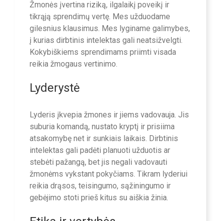
Žmonės įvertina riziką, ilgalaikį poveikį ir
tikrąją sprendimų vertę. Mes užduodame
gilesnius klausimus. Mes lyginame galimybes,
į kurias dirbtinis intelektas gali neatsižvelgti.
Kokybiškiems sprendimams priimti visada
reikia žmogaus vertinimo.
Lyderystė
Lyderis įkvepia žmones ir jiems vadovauja. Jis
suburia komandą, nustato kryptį ir prisiima
atsakomybę net ir sunkiais laikais. Dirbtinis
intelektas gali padėti planuoti užduotis ar
stebėti pažangą, bet jis negali vadovauti
žmonėms vykstant pokyčiams. Tikram lyderiui
reikia drąsos, teisingumo, sąžiningumo ir
gebėjimo stoti prieš kitus su aiškia žinia.