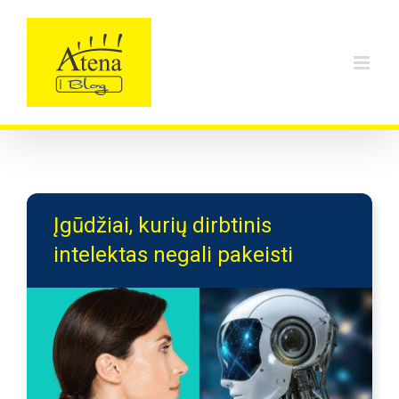
Skip
to
content
Įgūdžiai, kurių dirbtinis
intelektas negali pakeisti