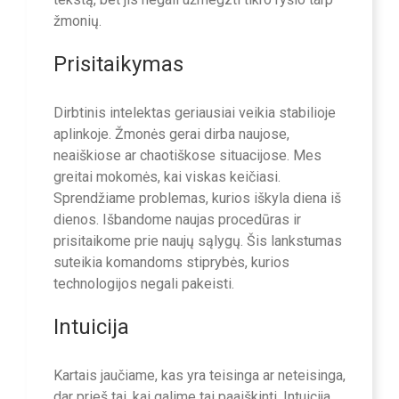
žmonių.
Prisitaikymas
Dirbtinis intelektas geriausiai veikia stabilioje
aplinkoje. Žmonės gerai dirba naujose,
neaiškiose ar chaotiškose situacijose. Mes
greitai mokomės, kai viskas keičiasi.
Sprendžiame problemas, kurios iškyla diena iš
dienos. Išbandome naujas procedūras ir
prisitaikome prie naujų sąlygų. Šis lankstumas
suteikia komandoms stiprybės, kurios
technologijos negali pakeisti.
Intuicija
Kartais jaučiame, kas yra teisinga ar neteisinga,
dar prieš tai, kai galime tai paaiškinti. Intuicija