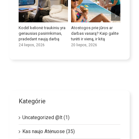
ovoti su
Kodėl kelionė traukiniu yra
Atostogos prie jūros ar
Patobuli
ių
geriausias pasirinkimas,
darbas vasarą? Kaip galite
įgūdžius
pradedant naują darbą
turėti ir vieną, ir kitą
9 liepos,
24 liepos, 2026
20 liepos, 2026
Kategórie
Uncategorized @lt (1)
Kas naujo Atėnuose (35)