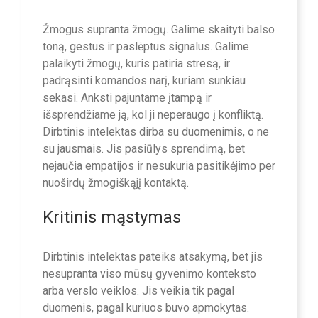
Žmogus supranta žmogų. Galime skaityti balso
toną, gestus ir paslėptus signalus. Galime
palaikyti žmogų, kuris patiria stresą, ir
padrąsinti komandos narį, kuriam sunkiau
sekasi. Anksti pajuntame įtampą ir
išsprendžiame ją, kol ji neperaugo į konfliktą.
Dirbtinis intelektas dirba su duomenimis, o ne
su jausmais. Jis pasiūlys sprendimą, bet
nejaučia empatijos ir nesukuria pasitikėjimo per
nuoširdų žmogiškąjį kontaktą.
Kritinis mąstymas
Dirbtinis intelektas pateiks atsakymą, bet jis
nesupranta viso mūsų gyvenimo konteksto
arba verslo veiklos. Jis veikia tik pagal
duomenis, pagal kuriuos buvo apmokytas.