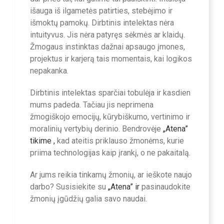
išauga iš ilgametės patirties, stebėjimo ir
išmoktų pamokų. Dirbtinis intelektas nėra
intuityvus. Jis nėra patyręs sėkmės ar klaidų.
Žmogaus instinktas dažnai apsaugo įmones,
projektus ir karjerą tais momentais, kai logikos
nepakanka.
Dirbtinis intelektas sparčiai tobulėja ir kasdien
mums padeda. Tačiau jis neprimena
žmogiškojo emocijų, kūrybiškumo, vertinimo ir
moralinių vertybių derinio. Bendrovėje
„Atena”
tikime ,
kad ateitis priklauso žmonėms, kurie
priima technologijas kaip įrankį, o ne pakaitalą.
Ar jums reikia tinkamų žmonių, ar ieškote naujo
darbo? Susisiekite su
„Atena” ir
pasinaudokite
žmonių įgūdžių galia savo naudai.