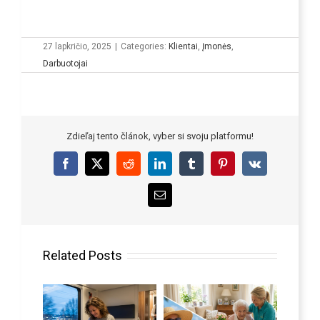
27 lapkričio, 2025
|
Categories:
Klientai
,
Įmonės
,
Darbuotojai
Zdieľaj tento článok, vyber si svoju platformu!
Facebook
X
Reddit
LinkedIn
Tumblr
Pinterest
Vk
Email
Related Posts