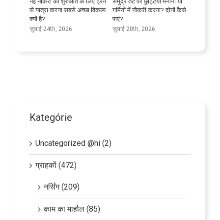
रभावी ढंग से
नई नौकरी की शुरुआत के लिए ट्रेन
समुद्र तट पर छुट्टियां मनाना या
अपनी भाषा 
से यात्रा करना सबसे अच्छा विकल्प
गर्मियों में नौकरी करना? दोनों कैसे
जुलाई 9th
क्यों है?
पाएं?
जुलाई 24th, 2026
जुलाई 20th, 2026
Kategórie
Uncategorized @hi (2)
ग्राहकों (472)
नर्सिंग (209)
काम का माहौल (85)