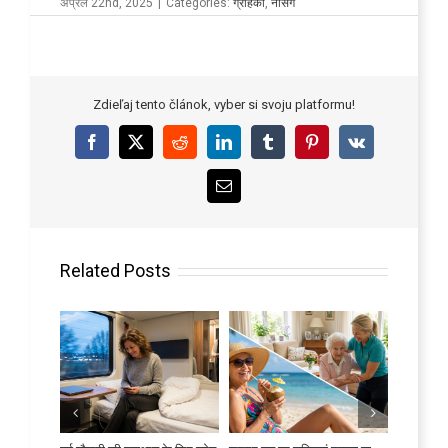
अप्रैल 22nd, 2025
|
Categories:
ग्राहकों
,
नर्सिंग
Zdieľaj tento článok, vyber si svoju platformu!
Facebook
X
Reddit
LinkedIn
Tumblr
Pinterest
Vk
Email
Related Posts