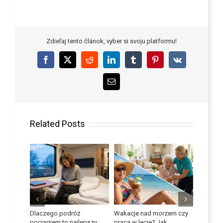
Zdieľaj tento článok, vyber si svoju platformu!
Facebook
X
Reddit
LinkedIn
Tumblr
Pinterest
Vk
Email
Related Posts
Dlaczego podróż
Wakacje nad morzem czy
Popraw 
pociągiem to najlepszy
praca w lecie? Jak
językow