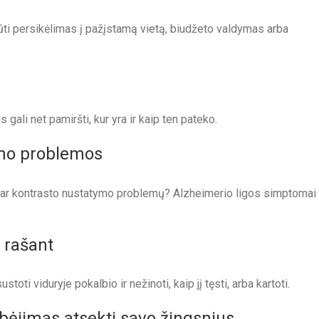
būti persikėlimas į pažįstamą vietą, biudžeto valdymas arba
ali net pamiršti, kur yra ir kaip ten pateko.
timo problemos
s ar kontrasto nustatymo problemų? Alzheimerio ligos simptomai
r rašant
stoti viduryje pokalbio ir nežinoti, kaip jį tęsti, arba kartoti.
bėjimas atsekti savo žingsnius