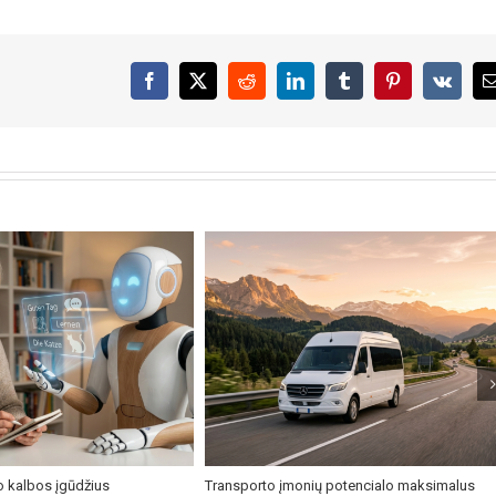
Facebook
X
Reddit
LinkedIn
Tumblr
Pinterest
Vk
o kalbos įgūdžius
Transporto įmonių potencialo maksimalus