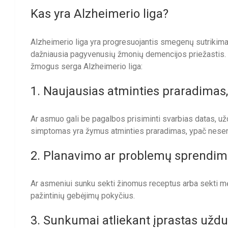
Kas yra Alzheimerio liga?
Alzheimerio liga yra progresuojantis smegenų sutrikimas
dažniausia pagyvenusių žmonių demencijos priežastis.
žmogus serga Alzheimerio liga:
1. Naujausias atminties praradimas, 
Ar asmuo gali be pagalbos prisiminti svarbias datas, u
simptomas yra žymus atminties praradimas, ypač neseni
2. Planavimo ar problemų sprendi
Ar asmeniui sunku sekti žinomus receptus arba sekti mė
pažintinių gebėjimų pokyčius.
3. Sunkumai atliekant įprastas uždu