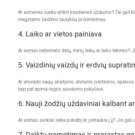
Ar asmeniui sunku atlikti kasdienes užduotis? Tai gali 
mėgstamo žaidimo taisyklių prisiminimas.
4. Laiko ar vietos painiava
Ar asmuo nebemato datų, metų laikų ar laiko tėkmės? Jis g
5. Vaizdinių vaizdų ir erdvių supra
Ar atsirado naujų skaitymo, atstumo įvertinimo, spalvo
taip pat apima regos suvokimo pokyčius.
6. Nauji žodžių uždaviniai kalbant a
Ar asmuo sunkiai seka pokalbį ar įsitraukia į jį? Jis gali su
7. Daiktų pametimas ir prarastas ge