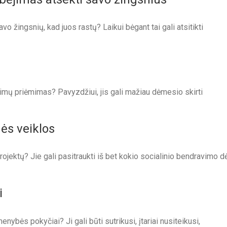
 žingsnių, kad juos rastų? Laikui bėgant tai gali atsitikti
imų priėmimas? Pavyzdžiui, jis gali mažiau dėmesio skirti
nės veiklos
jektų? Jie gali pasitraukti iš bet kokio socialinio bendravimo d
i
ybės pokyčiai? Ji gali būti sutrikusi, įtariai nusiteikusi,