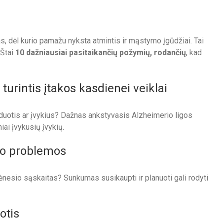
, dėl kurio pamažu nyksta atmintis ir mąstymo įgūdžiai. Tai
 Štai
10 dažniausiai pasitaikančių požymių, rodančių
, kad
turintis įtakos kasdienei veiklai
žduotis ar įvykius? Dažnas ankstyvasis Alzheimerio ligos
ai įvykusių įvykių.
mo problemos
nesio sąskaitas? Sunkumas susikaupti ir planuoti gali rodyti
otis