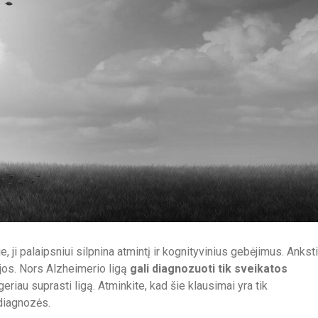
 ji palaipsniui silpnina atmintį ir kognityvinius gebėjimus. Anksti
jos. Nors Alzheimerio ligą
gali diagnozuoti tik sveikatos
 geriau suprasti ligą. Atminkite, kad šie klausimai yra tik
diagnozės.