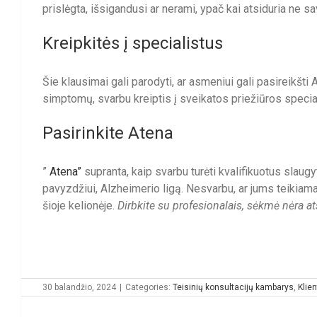
prislėgta, išsigandusi ar nerami, ypač kai atsiduria ne 
Kreipkitės į specialistus
Šie klausimai gali parodyti, ar asmeniui gali pasireikšt
simptomų, svarbu kreiptis į sveikatos priežiūros special
Pasirinkite Atena
”
Atena”
supranta, kaip svarbu turėti kvalifikuotus slaugy
pavyzdžiui, Alzheimerio ligą. Nesvarbu, ar jums teikiama
šioje kelionėje.
Dirbkite su profesionalais, sėkmė nėra a
30 balandžio, 2024
|
Categories:
Teisinių konsultacijų kambarys
,
Klien