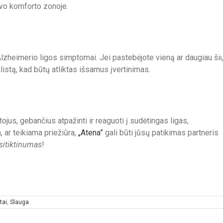
savo komforto zonoje.
i Alzheimerio ligos simptomai. Jei pastebėjote vieną ar daugiau ši
istą, kad būtų atliktas išsamus įvertinimas.
tojus, gebančius atpažinti ir reaguoti į sudėtingas ligas,
, ar teikiama priežiūra,
„Atena”
gali būti jūsų patikimas partneris
tsitiktinumas
!
tai
,
Slauga