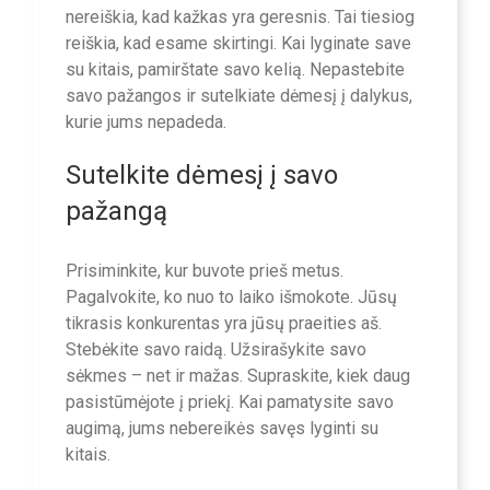
nereiškia, kad kažkas yra geresnis. Tai tiesiog
reiškia, kad esame skirtingi. Kai lyginate save
su kitais, pamirštate savo kelią. Nepastebite
savo pažangos ir sutelkiate dėmesį į dalykus,
kurie jums nepadeda.
Sutelkite dėmesį į savo
pažangą
Prisiminkite, kur buvote prieš metus.
Pagalvokite, ko nuo to laiko išmokote. Jūsų
tikrasis konkurentas yra jūsų praeities aš.
Stebėkite savo raidą. Užsirašykite savo
sėkmes – net ir mažas. Supraskite, kiek daug
pasistūmėjote į priekį. Kai pamatysite savo
augimą, jums nebereikės savęs lyginti su
kitais.