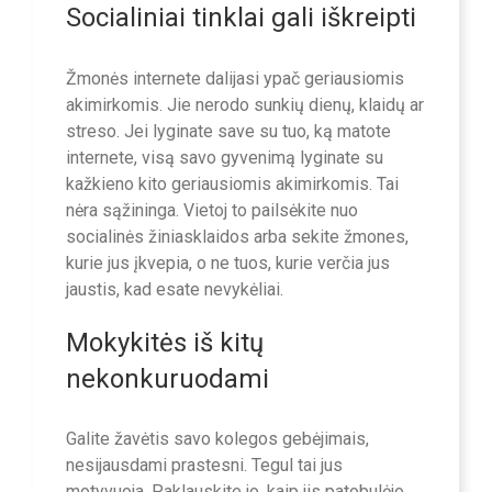
Socialiniai tinklai gali iškreipti
Žmonės internete dalijasi ypač geriausiomis
akimirkomis. Jie nerodo sunkių dienų, klaidų ar
streso. Jei lyginate save su tuo, ką matote
internete, visą savo gyvenimą lyginate su
kažkieno kito geriausiomis akimirkomis. Tai
nėra sąžininga. Vietoj to pailsėkite nuo
socialinės žiniasklaidos arba sekite žmones,
kurie jus įkvepia, o ne tuos, kurie verčia jus
jaustis, kad esate nevykėliai.
Mokykitės iš kitų
nekonkuruodami
Galite žavėtis savo kolegos gebėjimais,
nesijausdami prastesni. Tegul tai jus
motyvuoja. Paklauskite jo, kaip jis patobulėjo.