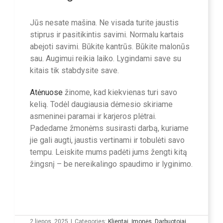
Jūs nesate mašina. Ne visada turite jaustis
stiprus ir pasitikintis savimi. Normalu kartais
abejoti savimi. Būkite kantrūs. Būkite malonūs
sau. Augimui reikia laiko. Lygindami save su
kitais tik stabdysite save.
Atėnuose
žinome, kad kiekvienas turi savo
kelią. Todėl daugiausia dėmesio skiriame
asmeninei paramai ir karjeros plėtrai.
Padedame žmonėms susirasti darbą, kuriame
jie gali augti, jaustis vertinami ir tobulėti savo
tempu. Leiskite mums padėti jums žengti kitą
žingsnį – be nereikalingo spaudimo ir lyginimo.
2 liepos, 2025
|
Categories:
Klientai
,
Įmonės
,
Darbuotojai