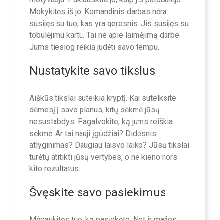
Mokykitės iš jo. Komandinis darbas nėra
susijęs su tuo, kas yra geresnis. Jis susijęs su
tobulėjimu kartu. Tai ne apie laimėjimą darbe.
Jums tiesiog reikia judėti savo tempu.
Nustatykite savo tikslus
Aiškūs tikslai suteikia kryptį. Kai sutelksite
dėmesį į savo planus, kitų sėkmė jūsų
nesustabdys. Pagalvokite, ką jums reiškia
sėkmė. Ar tai nauji įgūdžiai? Didesnis
atlyginimas? Daugiau laisvo laiko? Jūsų tikslai
turėtų atitikti jūsų vertybes, o ne kieno nors
kito rezultatus.
Švęskite savo pasiekimus
Mėgaukitės tuo, ką pasiekėte. Net ir mažos