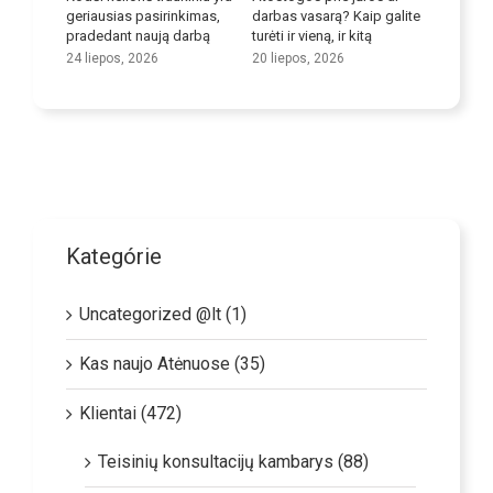
ių
geriausias pasirinkimas,
darbas vasarą? Kaip galite
įgūdžius
pradedant naują darbą
turėti ir vieną, ir kitą
9 liepos,
24 liepos, 2026
20 liepos, 2026
Kategórie
Uncategorized @lt (1)
Kas naujo Atėnuose (35)
Klientai (472)
Teisinių konsultacijų kambarys (88)