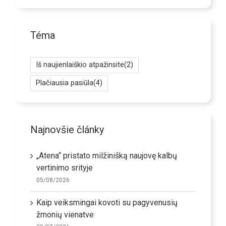
Téma
Iš naujienlaiškio atpažinsite
(2)
Plačiausia pasiūla
(4)
Najnovšie články
„Atena“ pristato milžinišką naujovę kalbų
vertinimo srityje
05/08/2026
Kaip veiksmingai kovoti su pagyvenusių
žmonių vienatve