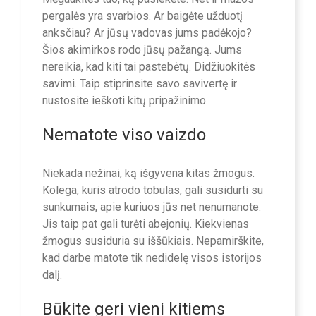
pergalės yra svarbios. Ar baigėte užduotį
anksčiau? Ar jūsų vadovas jums padėkojo?
Šios akimirkos rodo jūsų pažangą. Jums
nereikia, kad kiti tai pastebėtų. Didžiuokitės
savimi. Taip stiprinsite savo savivertę ir
nustosite ieškoti kitų pripažinimo.
Nematote viso vaizdo
Niekada nežinai, ką išgyvena kitas žmogus.
Kolega, kuris atrodo tobulas, gali susidurti su
sunkumais, apie kuriuos jūs net nenumanote.
Jis taip pat gali turėti abejonių. Kiekvienas
žmogus susiduria su iššūkiais. Nepamirškite,
kad darbe matote tik nedidelę visos istorijos
dalį.
Būkite geri vieni kitiems