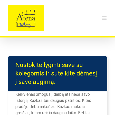
Skip
to
content
Nustokite lyginti save su
kolegomis ir sutelkite dėmesį
į savo augimą.
Kiekvienas žmogus į darbą atsineša savo
istoriją. Kažkas turi daugiau patirties. Kitas
pradėjo dirbti anksčiau. Kažkas mokosi
greičiau, kitam reikia daugiau laiko. Bet tai